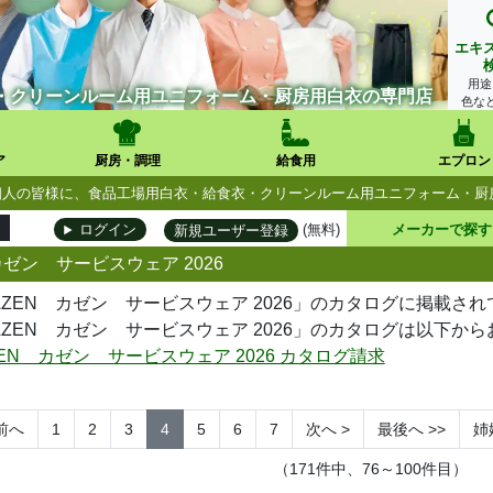
エキ
用途
・クリーンルーム用ユニフォーム・厨房用白衣の専門店
色な
ア
厨房・調理
給食用
エプロン
人・個人の皆様に、食品工場用白衣・給食衣・クリーンルーム用ユニフォーム・
(無料)
メーカーで探す
ログイン
新規ユーザー登録
カゼン サービスウェア 2026
AZEN カゼン サービスウェア 2026」のカタログに掲載さ
AZEN カゼン サービスウェア 2026」のカタログは以下か
ZEN カゼン サービスウェア 2026 カタログ請求
前へ
1
2
3
4
5
6
7
次へ
>
最後へ
>>
姉
（171件中、76～100件目）