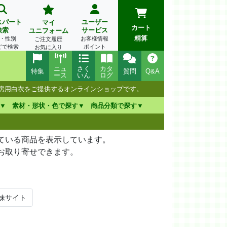
スパート
ユーザー
マイ
カート
検索
サービス
ユニフォーム
精算
・性別
お客様情報
ご注文履歴
どで検索
ポイント
お気に入り
ニュ
さく
カタ
特集
質問
Q&A
ース
いん
ログ
厨房用白衣をご提供するオンラインショップです。
素材・形状・色で探す
商品分類で探す
れている商品を表示しています。
らお取り寄せできます。
妹サイト