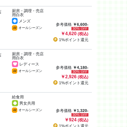
厨房・調理・売店
店
用白衣
メンズ
参考価格
￥6,600-
オールシーズン
All
30%
OFF
￥4,620
(税込)
1%ポイント
還元
厨房・調理・売店
店
用白衣
レディース
参考価格
￥4,180-
オールシーズン
All
30%
OFF
￥2,926
(税込)
1%ポイント
還元
給食用
男女共用
オールシーズン
All
参考価格
￥1,320-
30%
OFF
￥924
(税込)
1%ポイント
還元