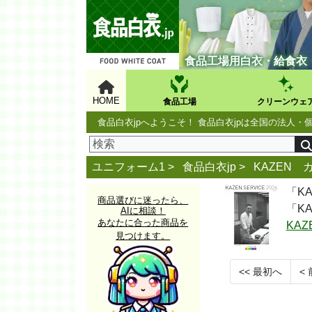
食品工場用白衣・給食衣
HOME
食品工場
クリーンウェ
食品白衣jpへようこそ！ 食品白衣jpは全国の法
ユニフォーム1 >
食品白衣jp
>
KAZEN 
「K
商品選びに迷ったら、
「K
AIに相談！
あなたに合った商品を
KA
見つけます。
<<
最初へ
<