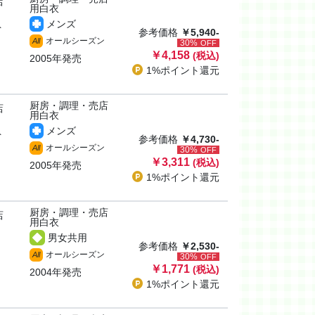
店
用白衣
メンズ
ト
参考価格
￥5,940-
オールシーズン
All
30%
OFF
￥4,158
(税込)
2005年発売
1%ポイント
還元
厨房・調理・売店
店
用白衣
メンズ
ト
参考価格
￥4,730-
オールシーズン
All
30%
OFF
￥3,311
(税込)
2005年発売
1%ポイント
還元
厨房・調理・売店
店
用白衣
男女共用
参考価格
￥2,530-
オールシーズン
All
30%
OFF
￥1,771
(税込)
2004年発売
1%ポイント
還元