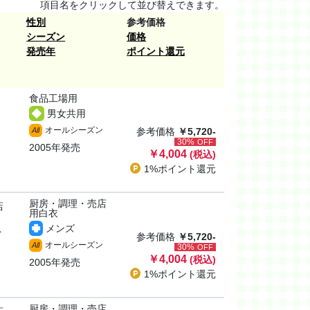
項目名をクリックして並び替えできます。
性別
参考価格
シーズン
価格
発売年
ポイント還元
食品工場用
男女共用
オールシーズン
All
参考価格
￥5,720-
30%
OFF
2005年発売
￥4,004
(税込)
1%ポイント
還元
厨房・調理・売店
店
用白衣
メンズ
ト
参考価格
￥5,720-
オールシーズン
All
30%
OFF
￥4,004
(税込)
2005年発売
1%ポイント
還元
厨房・調理・売店