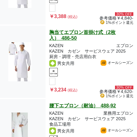
30%
OFF
￥3,388
(税込)
参考価格
￥4,840-
1%ポイント
還元
胸当てエプロン首掛け式（2枚
入） 486-50
KAZEN
エプロン
KAZEN カゼン サービスウェア 2025
厨房・調理・売店用白衣
オールシーズン
男女共用
All
30%
OFF
￥3,234
(税込)
参考価格
￥4,620-
1%ポイント
還元
腰下エプロン（耐油） 488-92
KAZEN
業務用エプロン
KAZEN カゼン サービスウェア 2025
食品工場用
オールシーズン
男女共用
All