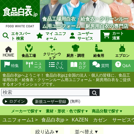
食品工場用白衣・給食衣・クリーンルー
ム用ユニフォーム・厨房用白衣の専門店
カート
エキスパー
マイ ユニフ
ユーザー
清算
ト 検索
ォーム
サービス
クリーンウ
HOME
食品工場
厨房・調理
給食用
エプロン
ェア
ニュ
さく
カタ
特集
質問
Q&A
ース
いん
ログ
食品白衣jpへようこそ！ 食品白衣jpは全国の法人・個人の皆様に、食品工
場用白衣・給食衣・クリーンルーム用ユニフォーム・厨房用白衣をご提供
するオンラインショップです。
(無料)
ログイン
新規ユーザー登録
メーカーで探す
素材・形状・色で探す
商品分類で探す
ユニフォーム1 >
食品白衣jp
>
KAZEN カゼン サービスウ
絞り込み
並べ替え