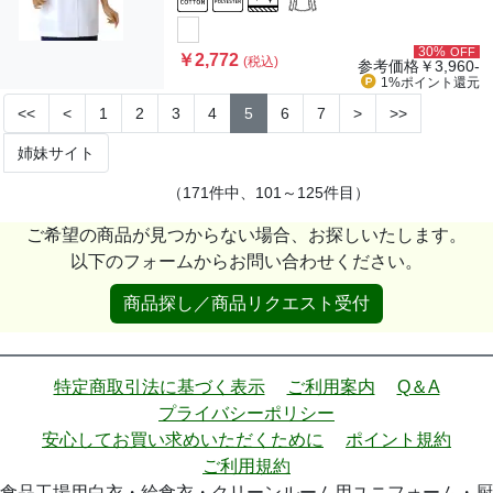
30%
OFF
￥2,772
(税込)
参考価格
￥3,960-
1%ポイント
還元
<<
<
1
2
3
4
5
6
7
>
>>
姉妹サイト
（171件中、101～125件目）
ご希望の商品が見つからない場合、お探しいたします。
以下のフォームからお問い合わせください。
商品探し／商品リクエスト受付
特定商取引法に基づく表示
ご利用案内
Q＆A
プライバシーポリシー
安心してお買い求めいただくために
ポイント規約
ご利用規約
食品工場用白衣・給食衣・クリーンルーム用ユニフォーム・厨