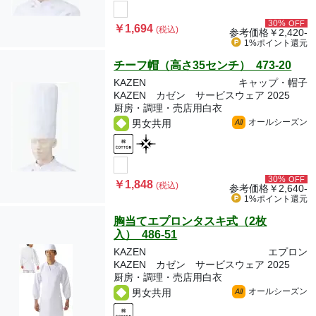
30%
OFF
￥1,694
(税込)
参考価格
￥2,420-
1%ポイント
還元
チーフ帽（高さ35センチ） 473-20
KAZEN
キャップ・帽子
KAZEN カゼン サービスウェア 2025
厨房・調理・売店用白衣
オールシーズン
男女共用
All
30%
OFF
￥1,848
(税込)
参考価格
￥2,640-
1%ポイント
還元
胸当てエプロンタスキ式（2枚
入） 486-51
KAZEN
エプロン
KAZEN カゼン サービスウェア 2025
厨房・調理・売店用白衣
オールシーズン
男女共用
All