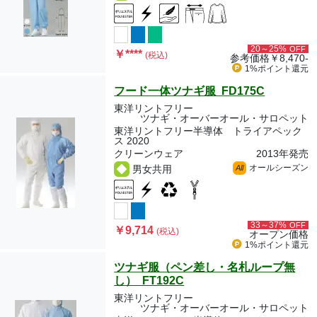
20～25%
OFF
￥
****
(税込)
参考価格
￥8,470-
1%ポイント
還元
フード一体ツナギ服 FD175C
東洋リントフリー
ツナギ・オーバーオール・サロペット
東洋リントフリー半導体 トライアペック
ス 2020
クリーンウェア
2013年発売
オールシーズン
男女共用
All
33～37%
OFF
￥9,714
(税込)
オープン価格
1%ポイント
還元
ツナギ服（ペン差し・名札ループ無
し） FT192C
東洋リントフリー
ツナギ・オーバーオール・サロペット