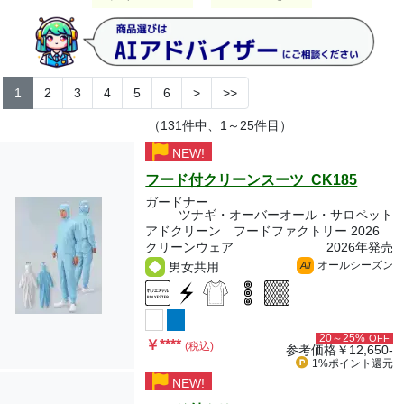
1
2
3
4
5
6
>
>>
（131件中、1～25件目）
NEW!
フード付クリーンスーツ CK185
ガードナー
ツナギ・オーバーオール・サロペット
アドクリーン フードファクトリー 2026
クリーンウェア
2026年発売
オールシーズン
男女共用
All
20～25%
OFF
￥
****
(税込)
参考価格
￥12,650-
1%ポイント
還元
NEW!