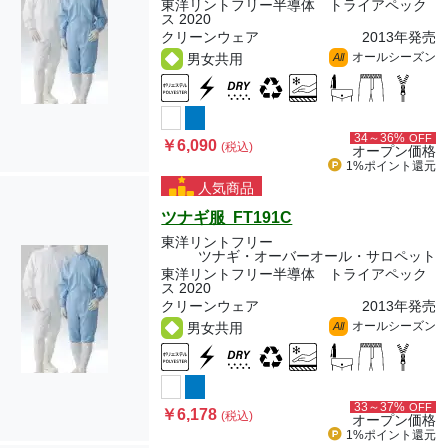
東洋リントフリー半導体 トライアペック
ス 2020
クリーンウェア
2013年発売
オールシーズン
男女共用
All
34～36%
OFF
￥6,090
(税込)
オープン価格
1%ポイント
還元
人気商品
ツナギ服 FT191C
東洋リントフリー
ツナギ・オーバーオール・サロペット
東洋リントフリー半導体 トライアペック
ス 2020
クリーンウェア
2013年発売
オールシーズン
男女共用
All
33～37%
OFF
￥6,178
(税込)
オープン価格
1%ポイント
還元