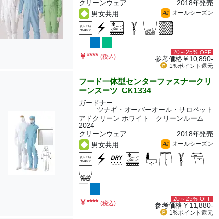
クリーンウェア
2018年発売
オールシーズン
男女共用
All
20～25%
OFF
￥
****
(税込)
参考価格
￥10,890-
1%ポイント
還元
フード一体型センターファスナークリ
ーンスーツ CK1334
ガードナー
ツナギ・オーバーオール・サロペット
アドクリーン ホワイト クリーンルーム
2024
クリーンウェア
2018年発売
オールシーズン
男女共用
All
20～25%
OFF
￥
****
(税込)
参考価格
￥11,880-
1%ポイント
還元