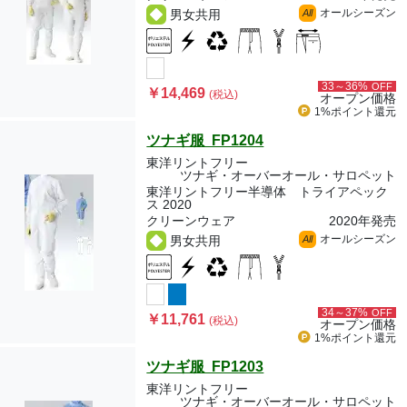
オールシーズン
男女共用
All
33～36%
OFF
￥14,469
(税込)
オープン価格
1%ポイント
還元
ツナギ服 FP1204
東洋リントフリー
ツナギ・オーバーオール・サロペット
東洋リントフリー半導体 トライアペック
ス 2020
クリーンウェア
2020年発売
オールシーズン
男女共用
All
34～37%
OFF
￥11,761
(税込)
オープン価格
1%ポイント
還元
ツナギ服 FP1203
東洋リントフリー
ツナギ・オーバーオール・サロペット