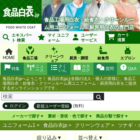
食品工場用白衣・給食衣・クリーンルー
ム用ユニフォーム・厨房用白衣の専門店
カート
エキスパー
マイ ユニフ
ユーザー
清算
ト 検索
ォーム
サービス
クリーンウ
HOME
食品工場
厨房・調理
給食用
エプロン
ェア
ニュ
さく
カタ
特集
質問
Q&A
ース
いん
ログ
食品白衣jpへようこそ！ 食品白衣jpは全国の法人・個人の皆様に、食品工
場用白衣・給食衣・クリーンルーム用ユニフォーム・厨房用白衣をご提供
するオンラインショップです。
(無料)
ログイン
新規ユーザー登録
メーカーで探す
素材・形状・色で探す
商品分類で探す
ユニフォーム1 >
食品白衣jp
>
クリーンウェア
>
ツナギ・
絞り込み
並べ替え