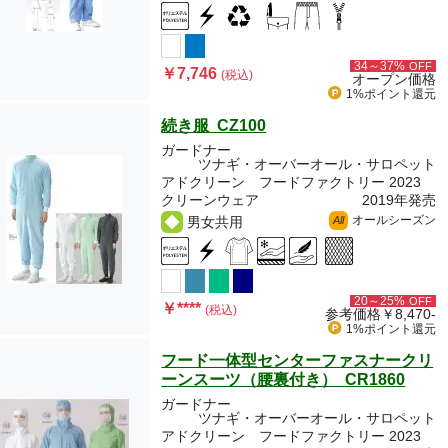
34～37%
OFF
￥7,746
(税込)
オープン価格
1%ポイント
還元
続き服 CZ100
ガードナー
ツナギ・オーバーオール・サロペット
アドクリーン フードファクトリー 2023
クリーンウェア
2019年発売
オールシーズン
男女共用
All
20～25%
OFF
￥
****
(税込)
参考価格
￥8,470-
1%ポイント
還元
フード一体型センターファスナークリ
ーンスーツ（腰裏付き） CR1860
ガードナー
ツナギ・オーバーオール・サロペット
アドクリーン フードファクトリー 2023