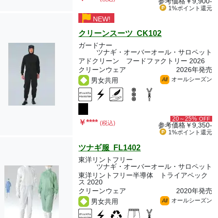
参考価格
￥9,900-
1%ポイント
還元
NEW!
クリーンスーツ CK102
ガードナー
ツナギ・オーバーオール・サロペット
アドクリーン フードファクトリー 2026
クリーンウェア
2026年発売
オールシーズン
男女共用
All
20～25%
OFF
￥
****
(税込)
参考価格
￥9,350-
1%ポイント
還元
ツナギ服 FL1402
東洋リントフリー
ツナギ・オーバーオール・サロペット
東洋リントフリー半導体 トライアペック
ス 2020
クリーンウェア
2020年発売
オールシーズン
男女共用
All