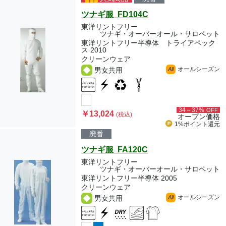
ツナギ服 FD104C
東洋リントフリー
ツナギ・オーバーオール・サロペット
東洋リントフリー半導体 トライアペック
ス 2010
クリーンウェア
オールシーズン
男女共用
All
34～37%
OFF
￥13,024
(税込)
オープン価格
1%ポイント
還元
廃番
ツナギ服 FA120C
東洋リントフリー
ツナギ・オーバーオール・サロペット
東洋リントフリー半導体 2005
クリーンウェア
オールシーズン
男女共用
All