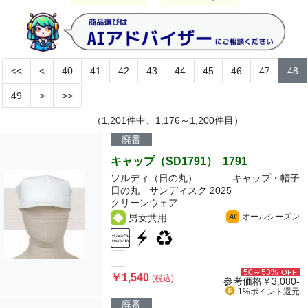
<<
<
40
41
42
43
44
45
46
47
48
49
>
>>
（1,201件中、1,176～1,200件目）
廃番
キャップ（SD1791） 1791
ソルディ（日の丸）
キャップ・帽子
日の丸 サンディスク 2025
クリーンウェア
オールシーズン
男女共用
All
50～53%
OFF
￥1,540
(税込)
参考価格
￥3,080-
1%ポイント
還元
廃番