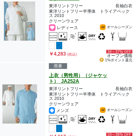
東洋リントフリー
長袖白衣
東洋リントフリー半導体 トライアペック
ス 2010
クリーンウェア
オールシーズン
レディース
All
34～37%
OFF
￥4,283
(税込)
オープン価格
1%ポイント
還元
廃番
上衣（男性用）（ジャケッ
ト） JA252A
東洋リントフリー
長袖白衣
東洋リントフリー半導体 トライアペック
ス 2010
クリーンウェア
オールシーズン
メンズ
All
33～36%
OFF