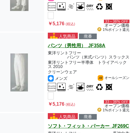
33～36%
OFF
￥5,176
(税込)
オープン価格
1%ポイント
還元
人気商品
廃番
パンツ（男性用） JF358A
東洋リントフリー
パンツ（米式パンツ）スラックス
東洋リントフリー半導体 トライアペック
ス 2010
クリーンウェア
オールシーズン
メンズ
All
33～36%
OFF
￥5,176
(税込)
オープン価格
1%ポイント
還元
人気商品
廃番
ソフト・フィット・パーカー JF269C