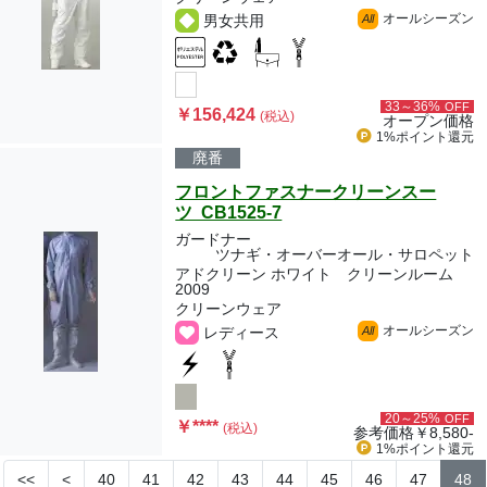
オールシーズン
男女共用
All
33～36%
OFF
￥156,424
(税込)
オープン価格
1%ポイント
還元
廃番
フロントファスナークリーンスー
ツ CB1525-7
ガードナー
ツナギ・オーバーオール・サロペット
アドクリーン ホワイト クリーンルーム
2009
クリーンウェア
オールシーズン
レディース
All
20～25%
OFF
￥
****
(税込)
参考価格
￥8,580-
1%ポイント
還元
<<
<
40
41
42
43
44
45
46
47
48