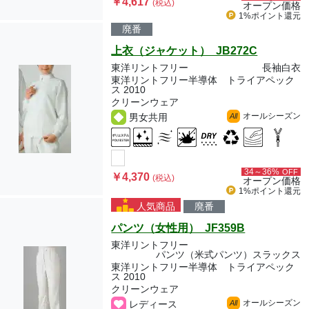
￥4,617
(税込)
オープン価格
1%ポイント
還元
廃番
上衣（ジャケット） JB272C
東洋リントフリー
長袖白衣
東洋リントフリー半導体 トライアペック
ス 2010
クリーンウェア
オールシーズン
男女共用
All
34～36%
OFF
￥4,370
(税込)
オープン価格
1%ポイント
還元
人気商品
廃番
パンツ（女性用） JF359B
東洋リントフリー
パンツ（米式パンツ）スラックス
東洋リントフリー半導体 トライアペック
ス 2010
クリーンウェア
オールシーズン
レディース
All