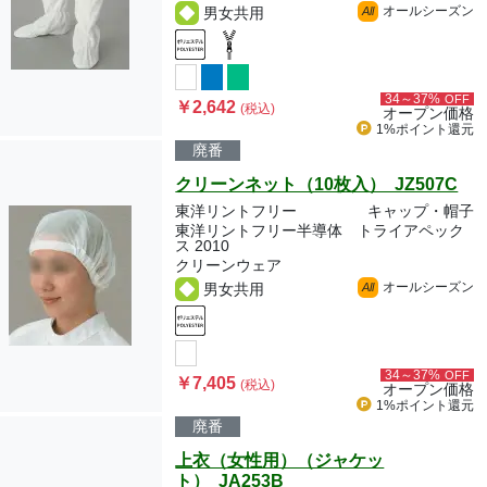
オールシーズン
男女共用
All
34～37%
OFF
￥2,642
(税込)
オープン価格
1%ポイント
還元
廃番
クリーンネット（10枚入） JZ507C
東洋リントフリー
キャップ・帽子
東洋リントフリー半導体 トライアペック
ス 2010
クリーンウェア
オールシーズン
男女共用
All
34～37%
OFF
￥7,405
(税込)
オープン価格
1%ポイント
還元
廃番
上衣（女性用）（ジャケッ
ト） JA253B