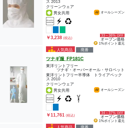
ス 2013
クリーンウェア
オールシーズン
男女共用
All
33～36%
OFF
￥3,238
(税込)
オープン価格
1%ポイント
還元
人気商品
廃番
ツナギ服 FP181C
東洋リントフリー
ツナギ・オーバーオール・サロペット
東洋リントフリー半導体 トライアペック
ス 2010
クリーンウェア
オールシーズン
男女共用
All
34～37%
OFF
￥11,761
(税込)
オープン価格
1%ポイント
還元
人気商品
廃番