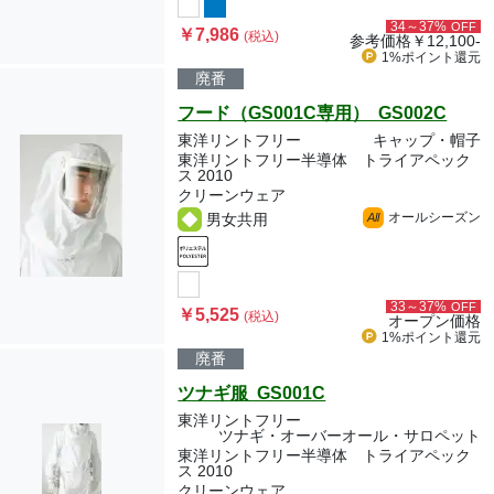
34～37%
OFF
￥7,986
(税込)
参考価格
￥12,100-
1%ポイント
還元
廃番
フード（GS001C専用） GS002C
東洋リントフリー
キャップ・帽子
東洋リントフリー半導体 トライアペック
ス 2010
クリーンウェア
オールシーズン
男女共用
All
33～37%
OFF
￥5,525
(税込)
オープン価格
1%ポイント
還元
廃番
ツナギ服 GS001C
東洋リントフリー
ツナギ・オーバーオール・サロペット
東洋リントフリー半導体 トライアペック
ス 2010
クリーンウェア