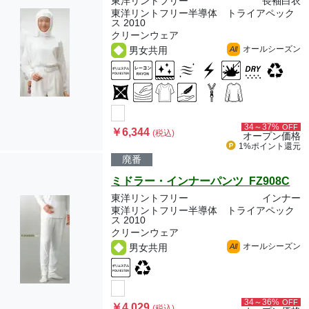
東洋リントフリー
長袖白衣
東洋リントフリー半導体 トライアペック
ス 2010
クリーンウェア
オールシーズン
男女共用
All
34～37%
OFF
￥6,344
(税込)
オープン価格
1%ポイント
還元
廃番
ミドラー・インナーパンツ FZ908C
東洋リントフリー
インナー
東洋リントフリー半導体 トライアペック
ス 2010
クリーンウェア
オールシーズン
男女共用
All
34～36%
OFF
￥4,029
(税込)