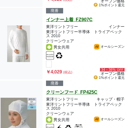
オープン価格
1%ポイント
還元
廃番
インナー上着 FZ907C
東洋リントフリー
インナー
東洋リントフリー半導体 トライアペック
ス 2010
クリーンウェア
オールシーズン
男女共用
All
34～36%
OFF
￥4,029
(税込)
オープン価格
1%ポイント
還元
廃番
クリーンフード FP425C
東洋リントフリー
キャップ・帽子
東洋リントフリー半導体 トライアペック
ス 2010
クリーンウェア
オールシーズン
男女共用
All