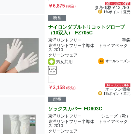
50～53%
OFF
￥6,875
(税込)
参考価格
￥13,750-
1%ポイント
還元
廃番
ナイロンダブルトリコットグローブ
（10双入） FZ705C
東洋リントフリー
手袋
東洋リントフリー半導体 トライアペック
ス 2010
クリーンウェア
オールシーズン
男女共用
All
34～36%
OFF
￥3,158
(税込)
オープン価格
1%ポイント
還元
廃番
ソックスカバー FD603C
東洋リントフリー
シューズ（靴）
東洋リントフリー半導体 トライアペック
ス 2010
クリーンウェア