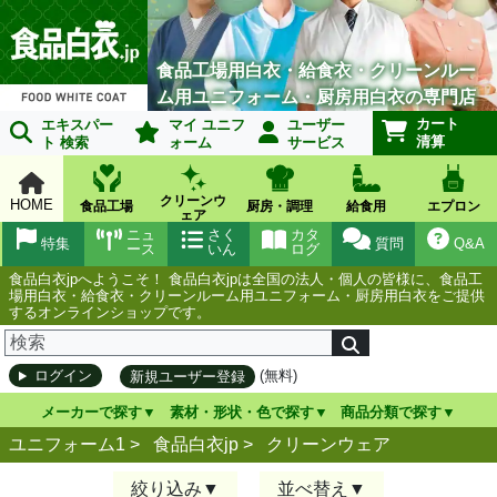
食品工場用白衣・給食衣・クリーンルー
ム用ユニフォーム・厨房用白衣の専門店
カート
エキスパー
マイ ユニフ
ユーザー
清算
ト 検索
ォーム
サービス
クリーンウ
HOME
食品工場
厨房・調理
給食用
エプロン
ェア
ニュ
さく
カタ
特集
質問
Q&A
ース
いん
ログ
食品白衣jpへようこそ！ 食品白衣jpは全国の法人・個人の皆様に、食品工
場用白衣・給食衣・クリーンルーム用ユニフォーム・厨房用白衣をご提供
するオンラインショップです。
(無料)
ログイン
新規ユーザー登録
メーカーで探す
素材・形状・色で探す
商品分類で探す
ユニフォーム1 >
食品白衣jp
>
クリーンウェア
絞り込み
並べ替え