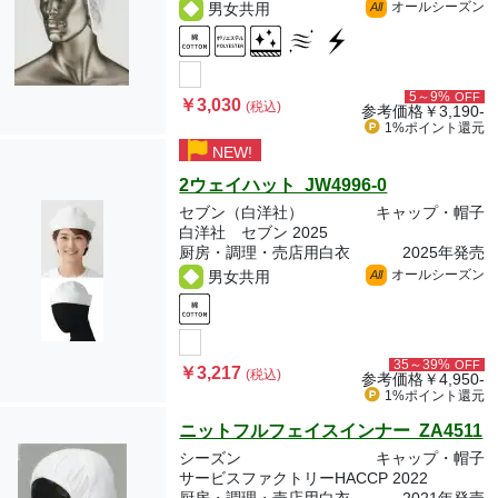
オールシーズン
男女共用
All
5～9%
OFF
￥3,030
(税込)
参考価格
￥3,190-
1%ポイント
還元
NEW!
2ウェイハット JW4996-0
セブン（白洋社）
キャップ・帽子
白洋社 セブン 2025
厨房・調理・売店用白衣
2025年発売
オールシーズン
男女共用
All
35～39%
OFF
￥3,217
(税込)
参考価格
￥4,950-
1%ポイント
還元
ニットフルフェイスインナー ZA4511
シーズン
キャップ・帽子
サービスファクトリーHACCP 2022