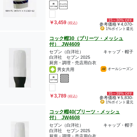
15～30%
OFF
￥3,459
(税込)
参考価格
￥4,070-
1%ポイント
還元
コック帽30（プリーツ・メッシュ
付） JW4609
セブン（白洋社）
キャップ・帽子
白洋社 セブン 2025
厨房・調理・売店用白衣
オールシーズン
男女共用
All
35～39%
OFF
￥3,789
(税込)
参考価格
￥5,830-
1%ポイント
還元
コック帽40(プリーツ・メッシュ
付） JW4608
セブン（白洋社）
キャップ・帽子
白洋社 セブン 2025
厨房・調理・売店用白衣