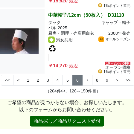
￥15,620
(税込)
1%ポイント
還元
中華帽子/12cm（50枚入） D31110
ダック
キャップ・帽子
パル 2025
厨房・調理・売店用白衣
2008年発売
オールシーズン
男女共用
All
19～25%
OFF
￥14,270
(税込)
オープン価格
1%ポイント
還元
<<
<
1
2
3
4
5
6
7
8
9
>
>>
（204件中、126～150件目）
ご希望の商品が見つからない場合、お探しいたします。
以下のフォームからお問い合わせください。
商品探し／商品リクエスト受付