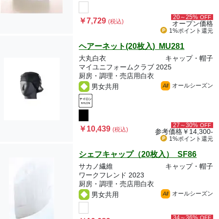
20～25%
OFF
￥7,729
(税込)
オープン価格
1%ポイント
還元
ヘアーネット(20枚入) MU281
大丸白衣
キャップ・帽子
マイユニフォームクラブ 2025
厨房・調理・売店用白衣
オールシーズン
男女共用
All
27～30%
OFF
￥10,439
(税込)
参考価格
￥14,300-
1%ポイント
還元
シェフキャップ（20枚入） SF86
サカノ繊維
キャップ・帽子
ワークフレンド 2023
厨房・調理・売店用白衣
オールシーズン
男女共用
All
34～36%
OFF