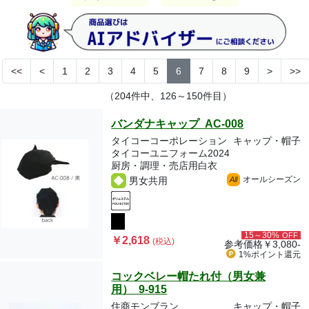
<<
<
1
2
3
4
5
6
7
8
9
>
>>
（204件中、126～150件目）
バンダナキャップ AC-008
タイコーコーポレーション
キャップ・帽子
タイコーユニフォーム2024
厨房・調理・売店用白衣
オールシーズン
男女共用
All
15～30%
OFF
￥2,618
(税込)
参考価格
￥3,080-
1%ポイント
還元
コックベレー帽たれ付（男女兼
用） 9-915
住商モンブラン
キャップ・帽子