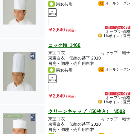
オールシーズン
男女共用
All
40～43%
OFF
￥2,640
(税込)
オープン価格
1%ポイント
還元
コック帽 1460
東宝白衣
キャップ・帽子
東宝白衣 伝統の甚平 2010
厨房・調理・売店用白衣
オールシーズン
男女共用
All
40～43%
OFF
￥2,640
(税込)
オープン価格
1%ポイント
還元
クリーンキャップ（50枚入） N503
東宝白衣
キャップ・帽子
東宝白衣 伝統の甚平 2010
厨房・調理・売店用白衣