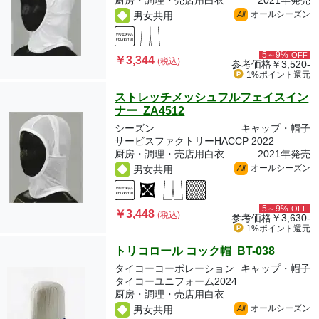
厨房・調理・売店用白衣
2021年発売
オールシーズン
男女共用
All
5～9%
OFF
￥3,344
(税込)
参考価格
￥3,520-
1%ポイント
還元
ストレッチメッシュフルフェイスイン
ナー ZA4512
シーズン
キャップ・帽子
サービスファクトリーHACCP 2022
厨房・調理・売店用白衣
2021年発売
オールシーズン
男女共用
All
5～9%
OFF
￥3,448
(税込)
参考価格
￥3,630-
1%ポイント
還元
トリコロール コック帽 BT-038
タイコーコーポレーション
キャップ・帽子
タイコーユニフォーム2024
厨房・調理・売店用白衣
オールシーズン
男女共用
All