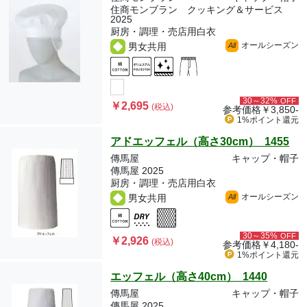
住商モンブラン クッキング＆サービス
2025
厨房・調理・売店用白衣
オールシーズン
男女共用
All
30～32%
OFF
￥2,695
(税込)
参考価格
￥3,850-
1%ポイント
還元
アドエッフェル（高さ30cm） 1455
傳馬屋
キャップ・帽子
傳馬屋 2025
厨房・調理・売店用白衣
オールシーズン
男女共用
All
30～35%
OFF
￥2,926
(税込)
参考価格
￥4,180-
1%ポイント
還元
エッフェル（高さ40cm） 1440
傳馬屋
キャップ・帽子
傳馬屋 2025