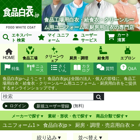
食品工場用白衣・給食衣・クリーンルー
ム用ユニフォーム・厨房用白衣の専門店
カート
エキスパー
マイ ユニフ
ユーザー
清算
ト 検索
ォーム
サービス
クリーンウ
HOME
食品工場
厨房・調理
給食用
エプロン
ェア
ニュ
さく
カタ
特集
質問
Q&A
ース
いん
ログ
食品白衣jpへようこそ！ 食品白衣jpは全国の法人・個人の皆様に、食品工
場用白衣・給食衣・クリーンルーム用ユニフォーム・厨房用白衣をご提供
するオンラインショップです。
(無料)
ログイン
新規ユーザー登録
メーカーで探す
素材・形状・色で探す
商品分類で探す
ユニフォーム1 >
食品白衣jp
>
厨房・調理・売店用白衣
>
絞り込み
並べ替え