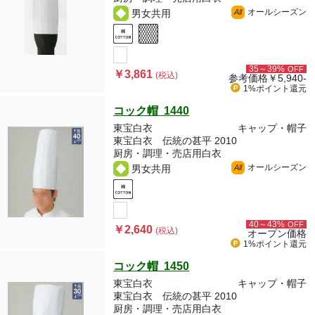
オールシーズン
男女共用
All
35～39%
OFF
￥3,861
(税込)
参考価格
￥5,940-
1%ポイント
還元
コック帽 1440
東宝白衣
キャップ・帽子
東宝白衣 伝統の甚平 2010
厨房・調理・売店用白衣
オールシーズン
男女共用
All
40～43%
OFF
￥2,640
(税込)
オープン価格
1%ポイント
還元
コック帽 1450
東宝白衣
キャップ・帽子
東宝白衣 伝統の甚平 2010
厨房・調理・売店用白衣