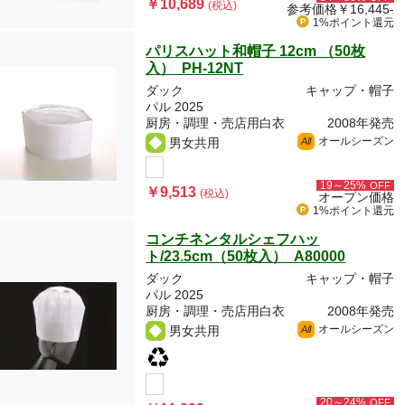
￥10,689
(税込)
参考価格
￥16,445-
1%ポイント
還元
パリスハット和帽子 12cm （50枚
入） PH-12NT
ダック
キャップ・帽子
パル 2025
厨房・調理・売店用白衣
2008年発売
オールシーズン
男女共用
All
19～25%
OFF
￥9,513
(税込)
オープン価格
1%ポイント
還元
コンチネンタルシェフハッ
ト/23.5cm（50枚入） A80000
ダック
キャップ・帽子
パル 2025
厨房・調理・売店用白衣
2008年発売
オールシーズン
男女共用
All
20～24%
OFF