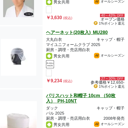
オールシーズン
男女共用
All
40～43%
OFF
￥3,630
(税込)
オープン価格
1%ポイント
還元
ヘアーネット(20枚入) MU280
大丸白衣
キャップ・帽子
マイユニフォームクラブ 2025
厨房・調理・売店用白衣
オールシーズン
男女共用
All
27～30%
OFF
￥9,234
(税込)
参考価格
￥12,650-
1%ポイント
還元
パリスハット和帽子 10cm （50枚
入） PH-10NT
ダック
キャップ・帽子
パル 2025
厨房・調理・売店用白衣
2008年発売
オールシーズン
男女共用
All