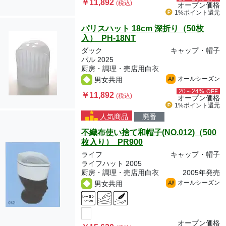
￥11,892
(税込)
オープン価格
1%ポイント
還元
パリスハット 18cm 深折り（50枚
入） PH-18NT
ダック
キャップ・帽子
パル 2025
厨房・調理・売店用白衣
オールシーズン
男女共用
All
20～24%
OFF
￥11,892
(税込)
オープン価格
1%ポイント
還元
人気商品
廃番
不織布使い捨て和帽子(NO.012)（500
枚入り） PR900
ライフ
キャップ・帽子
ライフハット 2005
厨房・調理・売店用白衣
2005年発売
オールシーズン
男女共用
All
オープン価格