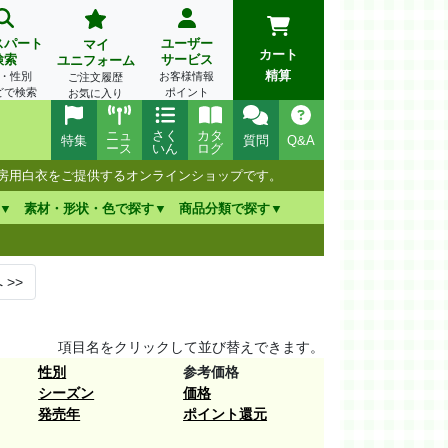
スパート
ユーザー
マイ
カート
検索
サービス
ユニフォーム
精算
・性別
お客様情報
ご注文履歴
どで検索
ポイント
お気に入り
ニュ
さく
カタ
特集
質問
Q&A
ース
いん
ログ
厨房用白衣をご提供するオンラインショップです。
素材・形状・色で探す
商品分類で探す
へ
>>
項目名をクリックして並び替えできます。
性別
参考価格
シーズン
価格
発売年
ポイント還元