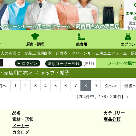
エキ
用途
・クリーンルーム用ユニフォーム・厨房用白衣の専門店
色な
ア
厨房・調理
給食用
エプロン
人・個人の皆様に、食品工場用白衣・給食衣・クリーンルーム用ユニフォーム・
(無料)
メーカーで探す
ログイン
新規ユーザー登録
・売店用白衣
>
キャップ・帽子
前へ
1
2
3
4
5
6
7
8
9
次へ
>
最後
（204件中、176～200件目）
品名
カテゴリー
素材・形状
商品分類
メーカー
カタログ