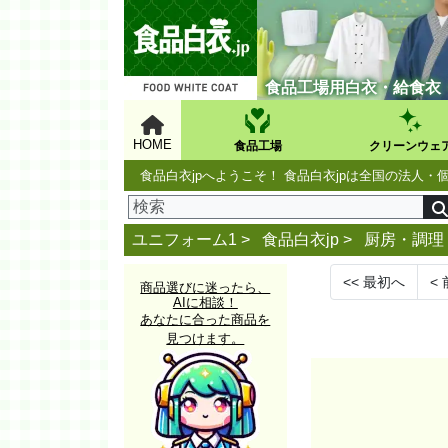
食品工場用白衣・給食衣
HOME
食品工場
クリーンウェ
食品白衣jpへようこそ！ 食品白衣jpは全国の法
ユニフォーム1 >
食品白衣jp
>
厨房・調理
<<
最初へ
<
商品選びに迷ったら、
AIに相談！
あなたに合った商品を
見つけます。