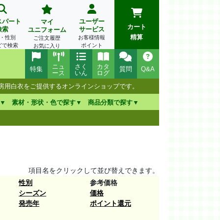
スパート
ユーザー
マイ
カート
検索
サービス
ユニフォーム
精算
・性別
お客様情報
ご注文履歴
どで検索
ポイント
お気に入り
ニュ
さく
カタ
特集
質問
Q&A
ース
いん
ログ
厨房用白衣をご提供するオンラインショップです。
素材・形状・色で探す
商品分類で探す
項目名をクリックして並び替えできます。
性別
参考価格
シーズン
価格
発売年
ポイント還元