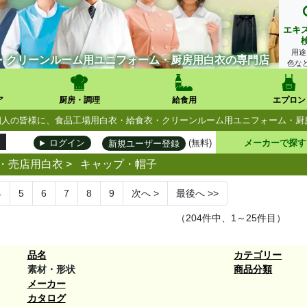
エキ
用途
・クリーンルーム用ユニフォーム・厨房用白衣の専門店
色な
ア
厨房・調理
給食用
エプロン
人・個人の皆様に、食品工場用白衣・給食衣・クリーンルーム用ユニフォーム・
(無料)
メーカーで探す
ログイン
新規ユーザー登録
・売店用白衣
>
キャップ・帽子
4
5
6
7
8
9
次へ
>
最後へ
>>
（204件中、1～25件目）
品名
カテゴリー
素材・形状
商品分類
メーカー
カタログ