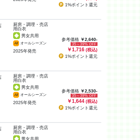
1%ポイント
還元
厨房・調理・売店
店
用白衣
男女共用
参考価格
￥2,640-
オールシーズン
All
35～39%
OFF
￥1,716
(税込)
2025年発売
1%ポイント
還元
厨房・調理・売店
店
用白衣
男女共用
参考価格
￥2,530-
オールシーズン
All
35～39%
OFF
￥1,644
(税込)
2025年発売
1%ポイント
還元
厨房・調理・売店
店
用白衣
男女共用