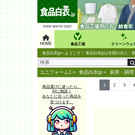
食品工場用白衣・給食衣
HOME
食品工場
クリーンウェ
食品白衣jpへようこそ！ 食品白衣jpは全国の法
ユニフォーム1 >
食品白衣jp
>
厨房・調理
1
2
3
商品選びに迷ったら、
AIに相談！
あなたに合った商品を
見つけます。