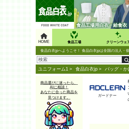
食品工場用白衣・給食衣
HOME
食品工場
クリーンウェ
食品白衣jpへようこそ！ 食品白衣jpは全国の法
ユニフォーム1 >
食品白衣jp
>
バッグ・か
商品選びに迷ったら、
AIに相談！
あなたに合った商品を
ガードナー
見つけます。