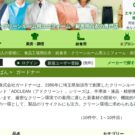
エキ
用途
・クリーンルーム用ユニフォーム・厨房用白衣の専門店
色な
ア
厨房・調理
給食用
エプロン
人・個人の皆様に、食品工場用白衣・給食衣・クリーンルーム用ユニフォーム・
(無料)
メーカーで探す
ログイン
新規ユーザー登録
ばん
>
ガードナー
株式会社ガードナーは、1986年に埼玉県加須市で創業したクリーンル
ンド「ADCLEAN（アドクリーン）」シリーズは、半導体・液晶・精
います。厳密なクリーン環境での着用に適した新素材の開発や、機能的
の一環として、製品のリサイクルにも注力。クリーン環境に求められる
（10件中、1～10件目）
品名
カテゴリー