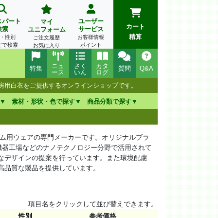
スパート
ユーザー
マイ
カート
検索
サービス
ユニフォーム
精算
・性別
お客様情報
ご注文履歴
どで検索
ポイント
お気に入り
ニュ
さく
カタ
特集
質問
Q&A
ース
いん
ログ
厨房用白衣をご提供するオンラインショップです。
素材・形状・色で探す
商品分類で探す
ーム用ウェアの専門メーカーです。オリジナルブラ
密機器工場などのナノテクノロジー分野で活用されて
なデザインの提案を行っています。また環境配慮
高品質な製品を提供しています。
項目名をクリックして並び替えできます。
性別
参考価格