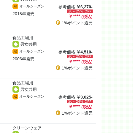
オールシーズン
All
参考価格
￥6,270-
20～25%
OFF
2015年発売
￥
****
(税込)
1%ポイント
還元
食品工場用
男女共用
オールシーズン
All
参考価格
￥4,510-
20～25%
OFF
2006年発売
￥
****
(税込)
1%ポイント
還元
食品工場用
男女共用
オールシーズン
All
参考価格
￥3,025-
20～24%
OFF
￥
****
(税込)
1%ポイント
還元
クリーンウェア