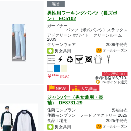
廃番
男性用ワーキングパンツ（長ズボ
ン） EC5102
ガードナー
パンツ（米式パンツ）スラックス
アドクリーン ホワイト クリーンルーム
2009
クリーンウェア
2006年発売
オールシーズン
男女共用
All
20～25%
OFF
￥
****
(税込)
参考価格
￥6,710-
1%ポイント
還元
NEW!
人気商品
ジャンパー（男女兼用・長
袖） DF8731-29
住商モンブラン
長袖白衣
住商モンブラン フードファクトリー 2025
食品工場用
2025年発売
オールシーズン
男女共用
All