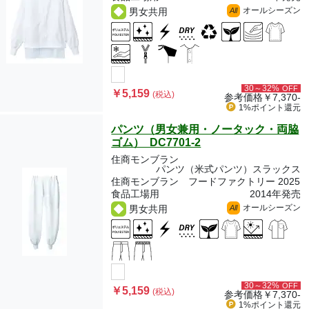
オールシーズン
男女共用
All
30～32%
OFF
￥5,159
(税込)
参考価格
￥7,370-
1%ポイント
還元
パンツ（男女兼用・ノータック・両脇
ゴム） DC7701-2
住商モンブラン
パンツ（米式パンツ）スラックス
住商モンブラン フードファクトリー 2025
食品工場用
2014年発売
オールシーズン
男女共用
All
30～32%
OFF
￥5,159
(税込)
参考価格
￥7,370-
1%ポイント
還元