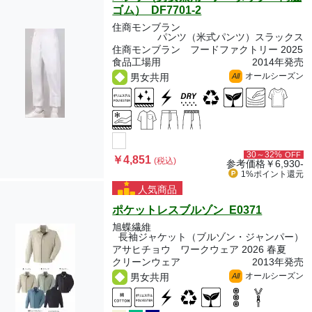
ゴム） DF7701-2
住商モンブラン
パンツ（米式パンツ）スラックス
住商モンブラン フードファクトリー 2025
食品工場用
2014年発売
オールシーズン
男女共用
All
30～32%
OFF
￥4,851
(税込)
参考価格
￥6,930-
1%ポイント
還元
人気商品
ポケットレスブルゾン E0371
旭蝶繊維
長袖ジャケット（ブルゾン・ジャンパー）
アサヒチョウ ワークウェア 2026 春夏
クリーンウェア
2013年発売
オールシーズン
男女共用
All