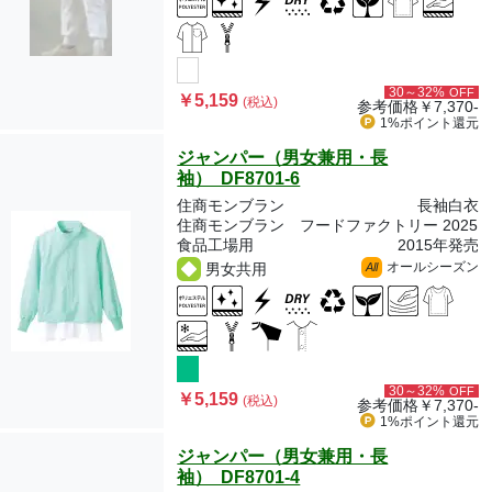
30～32%
OFF
￥5,159
(税込)
参考価格
￥7,370-
1%ポイント
還元
ジャンパー（男女兼用・長
袖） DF8701-6
住商モンブラン
長袖白衣
住商モンブラン フードファクトリー 2025
食品工場用
2015年発売
オールシーズン
男女共用
All
30～32%
OFF
￥5,159
(税込)
参考価格
￥7,370-
1%ポイント
還元
ジャンパー（男女兼用・長
袖） DF8701-4