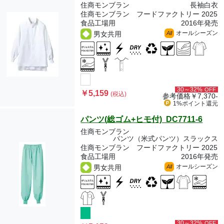
住商モンブラン
長袖白衣
住商モンブラン フードファクトリー 2025
食品工場用
2016年発売
オールシーズン
男女共用
All
30～32%
OFF
￥5,159
(税込)
参考価格
￥7,370-
1%ポイント
還元
パンツ(総ゴム+ヒモ付) DC7711-6
住商モンブラン
パンツ（米式パンツ）スラックス
住商モンブラン フードファクトリー 2025
食品工場用
2016年発売
オールシーズン
男女共用
All
30～32%
OFF