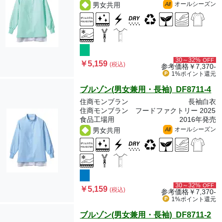
オールシーズン
男女共用
All
30～32%
OFF
￥5,159
(税込)
参考価格
￥7,370-
1%ポイント
還元
ブルゾン(男女兼用・長袖) DF8711-4
住商モンブラン
長袖白衣
住商モンブラン フードファクトリー 2025
食品工場用
2016年発売
オールシーズン
男女共用
All
30～32%
OFF
￥5,159
(税込)
参考価格
￥7,370-
1%ポイント
還元
ブルゾン(男女兼用・長袖) DF8711-2