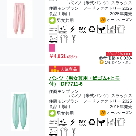
パンツ（米式パンツ）スラックス
住商モンブラン フードファクトリー 2025
食品工場用
2025年発売
オールシーズン
男女共用
All
30～32%
OFF
￥4,851
(税込)
参考価格
￥6,930-
1%ポイント
還元
人気商品
パンツ（男女兼用・総ゴム+ヒモ
付） DF7711-6
住商モンブラン
パンツ（米式パンツ）スラックス
住商モンブラン フードファクトリー 2025
食品工場用
2015年発売
オールシーズン
男女共用
All