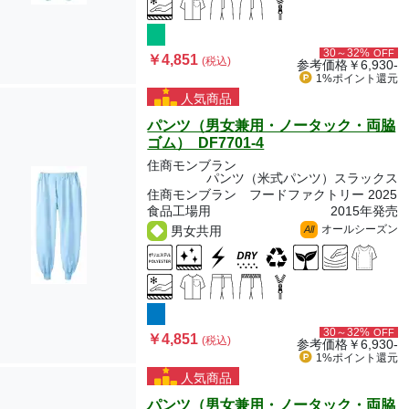
30～32%
OFF
￥4,851
(税込)
参考価格
￥6,930-
1%ポイント
還元
人気商品
パンツ（男女兼用・ノータック・両脇
ゴム） DF7701-4
住商モンブラン
パンツ（米式パンツ）スラックス
住商モンブラン フードファクトリー 2025
食品工場用
2015年発売
オールシーズン
男女共用
All
30～32%
OFF
￥4,851
(税込)
参考価格
￥6,930-
1%ポイント
還元
人気商品
パンツ（男女兼用・ノータック・両脇