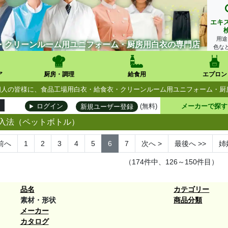
エキ
用途
・クリーンルーム用ユニフォーム・厨房用白衣の専門店
色な
ア
厨房・調理
給食用
エプロン
人・個人の皆様に、食品工場用白衣・給食衣・クリーンルーム用ユニフォーム・
(無料)
メーカーで探す
ログイン
新規ユーザー登録
入法（ペットボトル）
前へ
1
2
3
4
5
6
7
次へ
>
最後へ
>>
姉
（174件中、126～150件目）
品名
カテゴリー
素材・形状
商品分類
メーカー
カタログ