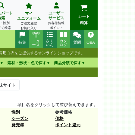
スパート
ユーザー
マイ
カート
検索
サービス
ユニフォーム
精算
・性別
お客様情報
ご注文履歴
どで検索
ポイント
お気に入り
ニュ
さく
カタ
特集
質問
Q&A
ース
いん
ログ
厨房用白衣をご提供するオンラインショップです。
素材・形状・色で探す
商品分類で探す
妹サイト
項目名をクリックして並び替えできます。
性別
参考価格
シーズン
価格
発売年
ポイント還元