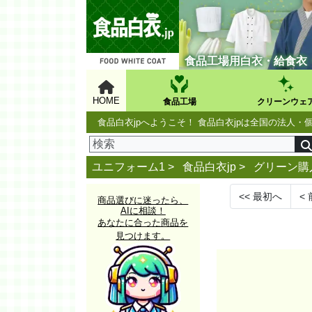
食品工場用白衣・給食衣
HOME
食品工場
クリーンウェ
食品白衣jpへようこそ！ 食品白衣jpは全国の法
ユニフォーム1 >
食品白衣jp
>
グリーン購
<<
最初へ
<
商品選びに迷ったら、
AIに相談！
あなたに合った商品を
見つけます。