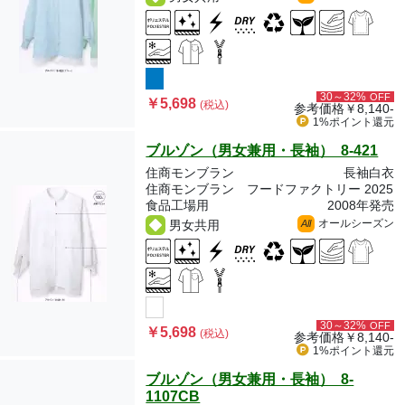
30～32%
OFF
￥5,698
(税込)
参考価格
￥8,140-
1%ポイント
還元
ブルゾン（男女兼用・長袖） 8-421
住商モンブラン
長袖白衣
住商モンブラン フードファクトリー 2025
食品工場用
2008年発売
オールシーズン
男女共用
All
30～32%
OFF
￥5,698
(税込)
参考価格
￥8,140-
1%ポイント
還元
ブルゾン（男女兼用・長袖） 8-
1107CB