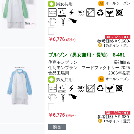
オールシーズン
男女共用
All
30～32%
OFF
￥6,776
(税込)
参考価格
￥9,680-
1%ポイント
還元
ブルゾン（男女兼用・長袖） 8-461
住商モンブラン
長袖白衣
住商モンブラン フードファクトリー 2025
食品工場用
2006年発売
オールシーズン
男女共用
All
30～32%
OFF
￥6,776
(税込)
参考価格
￥9,680-
1%ポイント
還元
廃番