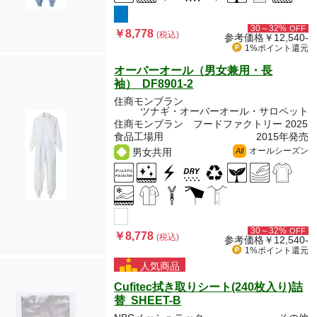
30～32%
OFF
￥8,778
(税込)
参考価格
￥12,540-
1%ポイント
還元
オーバーオール（男女兼用・長
袖） DF8901-2
住商モンブラン
ツナギ・オーバーオール・サロペット
住商モンブラン フードファクトリー 2025
食品工場用
2015年発売
オールシーズン
男女共用
All
30～32%
OFF
￥8,778
(税込)
参考価格
￥12,540-
1%ポイント
還元
人気商品
Cufitec拭き取りシート(240枚入り)詰
替 SHEET-B