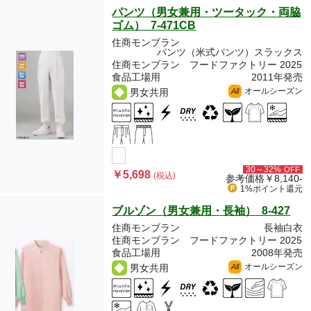
パンツ（男女兼用・ツータック・両脇
ゴム） 7-471CB
住商モンブラン
パンツ（米式パンツ）スラックス
住商モンブラン フードファクトリー 2025
食品工場用
2011年発売
オールシーズン
男女共用
All
30～32%
OFF
￥5,698
(税込)
参考価格
￥8,140-
1%ポイント
還元
ブルゾン（男女兼用・長袖） 8-427
住商モンブラン
長袖白衣
住商モンブラン フードファクトリー 2025
食品工場用
2008年発売
オールシーズン
男女共用
All