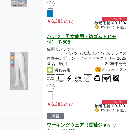
30～32%
OFF
￥6,391
(税込)
参考価格
￥9,130-
1%ポイント
還元
パンツ（男女兼用・総ゴム＋ヒモ
付） 7-505
住商モンブラン
パンツ（米式パンツ）スラックス
住商モンブラン フードファクトリー 2025
食品工場用
2006年発売
オールシーズン
男女共用
All
30～32%
OFF
￥6,391
(税込)
参考価格
￥9,130-
1%ポイント
還元
廃番
ワーキングウェア（長袖ジャケッ