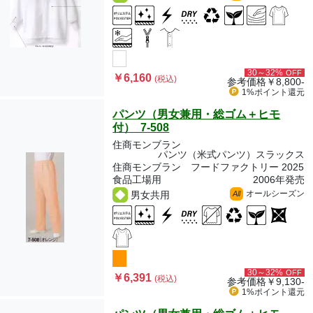
30～32%
OFF
￥6,160
(税込)
参考価格
￥8,800-
1%ポイント
還元
パンツ（男女兼用・総ゴム＋ヒモ
付） 7-508
住商モンブラン
パンツ（米式パンツ）スラックス
住商モンブラン フードファクトリー 2025
食品工場用
2006年発売
オールシーズン
男女共用
All
30～32%
OFF
￥6,391
(税込)
参考価格
￥9,130-
1%ポイント
還元