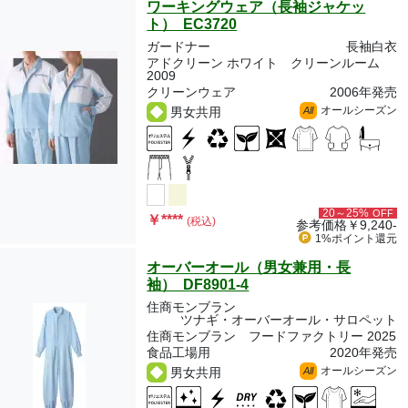
ワーキングウェア（長袖ジャケッ
ト） EC3720
ガードナー
長袖白衣
アドクリーン ホワイト クリーンルーム
2009
クリーンウェア
2006年発売
オールシーズン
男女共用
All
20～25%
OFF
￥
****
(税込)
参考価格
￥9,240-
1%ポイント
還元
オーバーオール（男女兼用・長
袖） DF8901-4
住商モンブラン
ツナギ・オーバーオール・サロペット
住商モンブラン フードファクトリー 2025
食品工場用
2020年発売
オールシーズン
男女共用
All