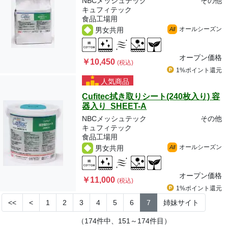
NBCメッシュテック
その他
キュフィテック
食品工場用
オールシーズン
男女共用
All
オープン価格
￥10,450
(税込)
1%ポイント
還元
人気商品
Cufitec拭き取りシート(240枚入り) 容
器入り SHEET-A
NBCメッシュテック
その他
キュフィテック
食品工場用
オールシーズン
男女共用
All
オープン価格
￥11,000
(税込)
1%ポイント
還元
<<
<
1
2
3
4
5
6
7
姉妹サイト
（174件中、151～174件目）