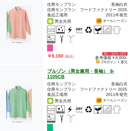
住商モンブラン
長袖白衣
住商モンブラン フードファクトリー 2025
食品工場用
2011年発売
オールシーズン
男女共用
All
30～32%
OFF
￥6,160
(税込)
参考価格
￥8,800-
1%ポイント
還元
ブルゾン（男女兼用・長袖） 8-
1105CB
住商モンブラン
長袖白衣
住商モンブラン フードファクトリー 2025
食品工場用
2011年発売
オールシーズン
男女共用
All