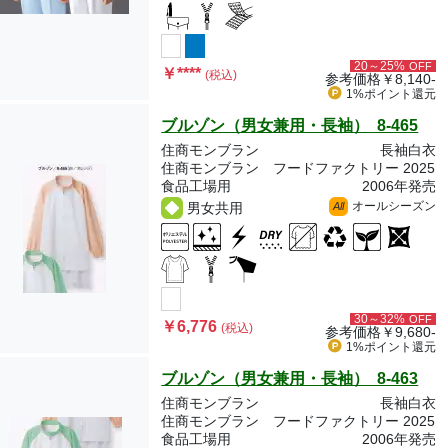
20～25%
OFF
￥
****
(税込)
参考価格
￥8,140-
1%ポイント
還元
ブルゾン（男女兼用・長袖） 8-465
住商モンブラン
長袖白衣
住商モンブラン フードファクトリー 2025
食品工場用
2006年発売
オールシーズン
男女共用
All
30～32%
OFF
￥6,776
(税込)
参考価格
￥9,680-
1%ポイント
還元
ブルゾン（男女兼用・長袖） 8-463
住商モンブラン
長袖白衣
住商モンブラン フードファクトリー 2025
食品工場用
2006年発売