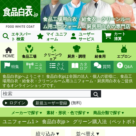
食品工場用白衣・給食衣・クリーンルー
ム用ユニフォーム・厨房用白衣の専門店
カート
エキスパー
マイ ユニフ
ユーザー
清算
ト 検索
ォーム
サービス
クリーンウ
HOME
食品工場
厨房・調理
給食用
エプロン
ェア
ニュ
さく
カタ
特集
質問
Q&A
ース
いん
ログ
食品白衣jpへようこそ！ 食品白衣jpは全国の法人・個人の皆様に、食品工
場用白衣・給食衣・クリーンルーム用ユニフォーム・厨房用白衣をご提供
するオンラインショップです。
(無料)
ログイン
新規ユーザー登録
メーカーで探す
素材・形状・色で探す
商品分類で探す
ユニフォーム1 >
食品白衣jp
>
グリーン購入法（ペットボト
絞り込み
並べ替え