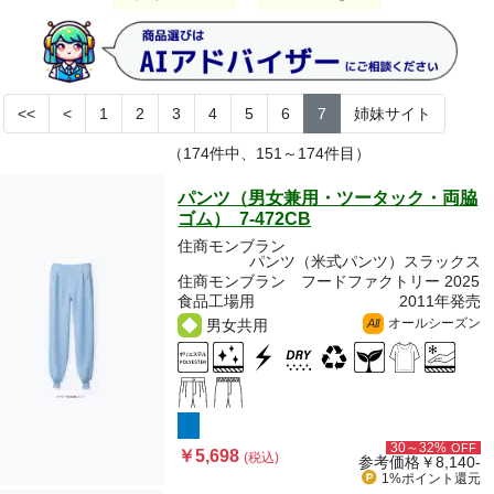
<<
<
1
2
3
4
5
6
7
姉妹サイト
（174件中、151～174件目）
パンツ（男女兼用・ツータック・両脇
ゴム） 7-472CB
住商モンブラン
パンツ（米式パンツ）スラックス
住商モンブラン フードファクトリー 2025
食品工場用
2011年発売
オールシーズン
男女共用
All
30～32%
OFF
￥5,698
(税込)
参考価格
￥8,140-
1%ポイント
還元