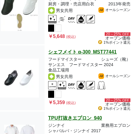
厨房・調理・売店用白衣
2013年発売
オールシーズン
男女共用
All
20～25%
OFF
￥5,648
(税込)
オープン価格
1%ポイント
還元
シェフメイト α-300 MST77441
フードマイスター
シューズ（靴）
サンエス フードマイスター 2024
食品工場用
オールシーズン
男女共用
All
20～25%
OFF
￥5,359
(税込)
オープン価格
1%ポイント
還元
TPU打抜きエプロン 940
ジンナイ
業務用エプロン
シャバルバ・ジンナイ 2017