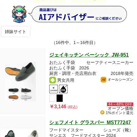
姉妹サイト
（16件中、1～16件目）
ジェイキッチン ベーシック JW-951
おたふく手袋
セーフティースニーカー
おたふく手袋 2026
厨房・調理・売店用白衣
2018年発売
オールシーズン
男女共用
All
44～48%
OFF
￥3,146
(税込)
オープン価格
1%ポイント
還元
シェフメイト グラスパー MST77247
フードマイスター
シューズ（靴）
サンエス フードマイスター 2024