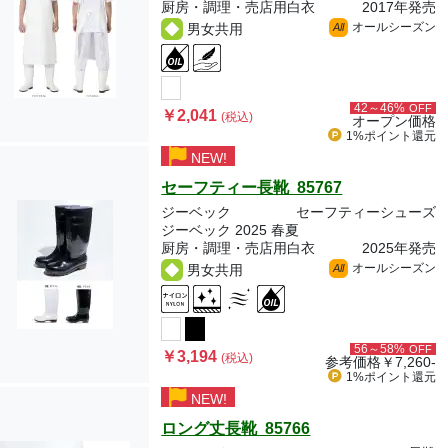
厨房・調理・売店用白衣
2017年発売
オールシーズン
男女共用
All
42～46%
OFF
￥2,041
(税込)
オープン価格
1%ポイント
還元
NEW!
セーフティー長靴 85767
ジーベック
セーフティーシューズ
ジーベック 2025 春夏
厨房・調理・売店用白衣
2025年発売
オールシーズン
男女共用
All
56～58%
OFF
￥3,194
(税込)
参考価格
￥7,260-
1%ポイント
還元
NEW!
ロング丈長靴 85766