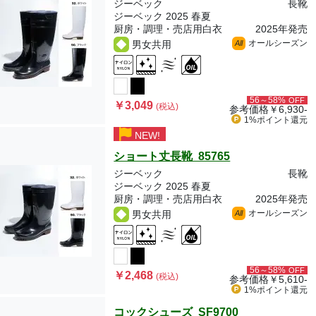
ジーベック
長靴
ジーベック 2025 春夏
厨房・調理・売店用白衣
2025年発売
オールシーズン
男女共用
All
56～58%
OFF
￥3,049
(税込)
参考価格
￥6,930-
1%ポイント
還元
NEW!
ショート丈長靴 85765
ジーベック
長靴
ジーベック 2025 春夏
厨房・調理・売店用白衣
2025年発売
オールシーズン
男女共用
All
56～58%
OFF
￥2,468
(税込)
参考価格
￥5,610-
1%ポイント
還元
コックシューズ SF9700