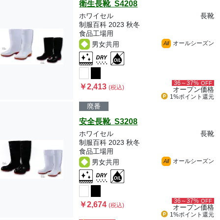
衛生長靴 S4208
ホワイセル
長靴
制服百科 2023 秋冬
食品工場用
オールシーズン
男女共用
All
36～37%
OFF
￥2,413
(税込)
オープン価格
1%ポイント
還元
廃番
安全長靴 S3208
ホワイセル
長靴
制服百科 2023 秋冬
食品工場用
オールシーズン
男女共用
All
36～37%
OFF
￥2,674
(税込)
オープン価格
1%ポイント
還元