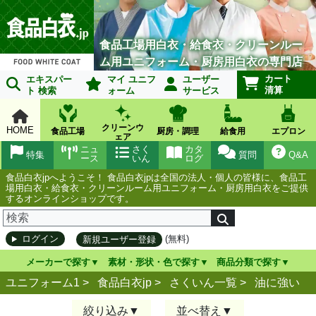
食品工場用白衣・給食衣・クリーンルー
ム用ユニフォーム・厨房用白衣の専門店
カート
エキスパー
マイ ユニフ
ユーザー
清算
ト 検索
ォーム
サービス
クリーンウ
HOME
食品工場
厨房・調理
給食用
エプロン
ェア
ニュ
さく
カタ
特集
質問
Q&A
ース
いん
ログ
食品白衣jpへようこそ！ 食品白衣jpは全国の法人・個人の皆様に、食品工
場用白衣・給食衣・クリーンルーム用ユニフォーム・厨房用白衣をご提供
するオンラインショップです。
(無料)
ログイン
新規ユーザー登録
メーカーで探す
素材・形状・色で探す
商品分類で探す
ユニフォーム1 >
食品白衣jp
>
さくいん一覧
>
油に強い
絞り込み
並べ替え