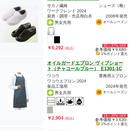
サカノ繊維
シューズ（靴）
ワークフレンド 2024
厨房・調理・売店用白衣
2008年発売
オールシーズン
男女共用
All
35～37%
OFF
￥6,292
(税込)
参考価格
￥9,680-
1%ポイント
還元
オイルガードエプロン ヴィブショー
ト（チャコールブルー） E1301-1C
ワコウ
業務用エプロン
ワコウエプロン 2024
食品工場用
2024年発売
オールシーズン
男女共用
All
19～25%
OFF
￥2,904
(税込)
参考価格
￥3,630-
1%ポイント
還元