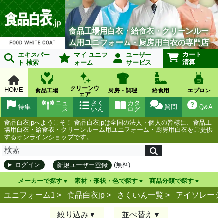
食品工場用白衣・給食衣・クリーンルー
ム用ユニフォーム・厨房用白衣の専門店
カート
エキスパー
マイ ユニフ
ユーザー
清算
ト 検索
ォーム
サービス
クリーンウ
HOME
食品工場
厨房・調理
給食用
エプロン
ェア
ニュ
さく
カタ
特集
質問
Q&A
ース
いん
ログ
食品白衣jpへようこそ！ 食品白衣jpは全国の法人・個人の皆様に、食品工
場用白衣・給食衣・クリーンルーム用ユニフォーム・厨房用白衣をご提供
するオンラインショップです。
(無料)
ログイン
新規ユーザー登録
メーカーで探す
素材・形状・色で探す
商品分類で探す
ユニフォーム1 >
食品白衣jp
>
さくいん一覧
>
アイソレー
絞り込み
並べ替え