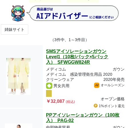
姉妹サイト
（3件中、1～3件目）
SMSアイソレーションガウン
Level1（10枚/パック×5パック
入） SFWGGW824R
メディコム
ガウン
メディコム 感染管理衛生用品 2020
クリーンウェア
2020年発売
オールシーズン
男女共用
All
オープン価格
￥32,087
(税込)
1%ポイント
還元
PPアイソレーションガウン（100枚
入） PAG-02
中部物産貿易
ガウン