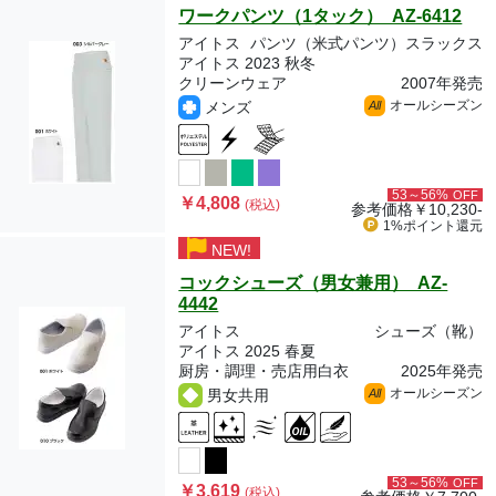
ワークパンツ（1タック） AZ-6412
アイトス
パンツ（米式パンツ）スラックス
アイトス 2023 秋冬
クリーンウェア
2007年発売
オールシーズン
メンズ
All
53～56%
OFF
￥4,808
(税込)
参考価格
￥10,230-
1%ポイント
還元
NEW!
コックシューズ（男女兼用） AZ-
4442
アイトス
シューズ（靴）
アイトス 2025 春夏
厨房・調理・売店用白衣
2025年発売
オールシーズン
男女共用
All
53～56%
OFF
￥3,619
(税込)