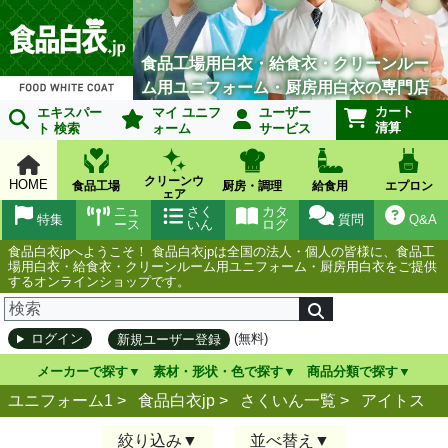
食品工場用白衣・給食衣・クリーンルー
ム用ユニフォーム・厨房用白衣の専門店
カート
エキスパー
マイ ユニフ
ユーザー
清算
ト 検索
ォーム
サービス
クリーンウ
HOME
食品工場
厨房・調理
給食用
エプロン
ェア
ニュ
さく
カタ
特集
質問
Q&A
ース
いん
ログ
食品白衣jpへようこそ！ 食品白衣jpは全国の法人・個人の皆様に、食品工
場用白衣・給食衣・クリーンルーム用ユニフォーム・厨房用白衣をご提供
するオンラインショップです。
(無料)
ログイン
新規ユーザー登録
メーカーで探す
素材・形状・色で探す
商品分類で探す
ユニフォーム1 >
食品白衣jp
>
さくいん一覧
>
アイトス
絞り込み
並べ替え