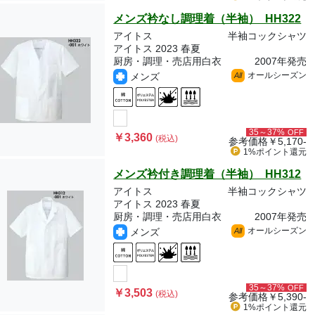
メンズ衿なし調理着（半袖） HH322
アイトス
半袖コックシャツ
アイトス 2023 春夏
厨房・調理・売店用白衣
2007年発売
オールシーズン
メンズ
All
35～37%
OFF
￥3,360
(税込)
参考価格
￥5,170-
1%ポイント
還元
メンズ衿付き調理着（半袖） HH312
アイトス
半袖コックシャツ
アイトス 2023 春夏
厨房・調理・売店用白衣
2007年発売
オールシーズン
メンズ
All
35～37%
OFF
￥3,503
(税込)
参考価格
￥5,390-
1%ポイント
還元