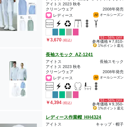
アイトス 2023 秋冬
クリーンウェア
2008年発売
オールシーズン
レディース
All
53～56%
OFF
￥3,670
(税込)
参考価格
￥7,810-
1%ポイント
還元
長袖スモック AZ-1241
アイトス
長袖スモック
アイトス 2023 秋冬
クリーンウェア
2008年発売
オールシーズン
レディース
All
53～56%
OFF
￥4,394
(税込)
参考価格
￥9,350-
1%ポイント
還元
レディース作業帽 HH4324
アイトス
キャップ・帽子