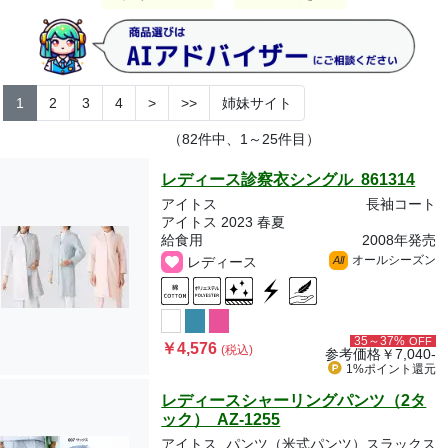
1
2
3
4
>
>>
姉妹サイト
（82件中、1～25件目）
レディース診察衣シングル 861314
アイトス
長袖コート
アイトス 2023 春夏
給食用
2008年発売
オールシーズン
レディース
All
35～37%
OFF
￥4,576
(税込)
参考価格
￥7,040-
1%ポイント
還元
レディースシャーリングパンツ（2タ
ック） AZ-1255
アイトス
パンツ（米式パンツ）スラックス