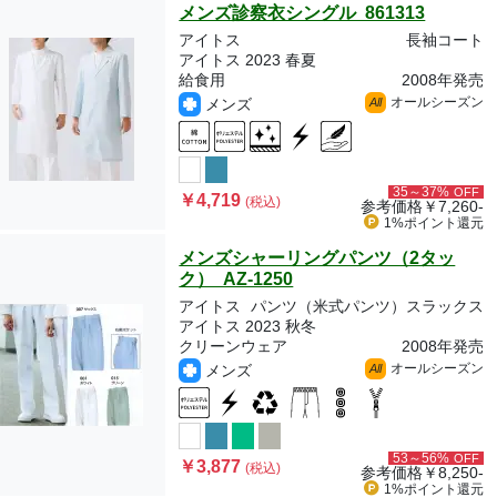
メンズ診察衣シングル 861313
アイトス
長袖コート
アイトス 2023 春夏
給食用
2008年発売
オールシーズン
メンズ
All
35～37%
OFF
￥4,719
(税込)
参考価格
￥7,260-
1%ポイント
還元
メンズシャーリングパンツ（2タッ
ク） AZ-1250
アイトス
パンツ（米式パンツ）スラックス
アイトス 2023 秋冬
クリーンウェア
2008年発売
オールシーズン
メンズ
All
53～56%
OFF
￥3,877
(税込)
参考価格
￥8,250-
1%ポイント
還元