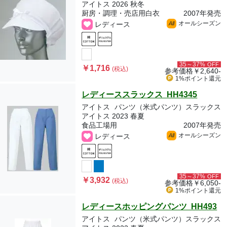
アイトス 2026 秋冬
厨房・調理・売店用白衣
2007年発売
オールシーズン
レディース
All
35～37%
OFF
￥1,716
(税込)
参考価格
￥2,640-
1%ポイント
還元
レディーススラックス HH4345
アイトス
パンツ（米式パンツ）スラックス
アイトス 2023 春夏
食品工場用
2007年発売
オールシーズン
レディース
All
35～37%
OFF
￥3,932
(税込)
参考価格
￥6,050-
1%ポイント
還元
レディースホッピングパンツ HH493
アイトス
パンツ（米式パンツ）スラックス