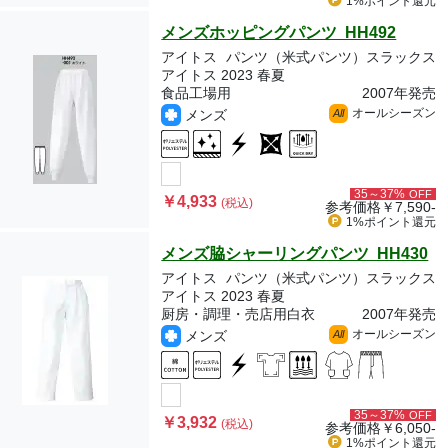
1%ポイント
還元
メンズホッピングパンツ HH492
アイトス
パンツ（米式パンツ）スラックス
アイトス 2023 春夏
食品工場用
2007年発売
オールシーズン
メンズ
All
35～37%
OFF
￥4,933
(税込)
参考価格
￥7,590-
1%ポイント
還元
メンズ脇シャーリングパンツ HH430
アイトス
パンツ（米式パンツ）スラックス
アイトス 2023 春夏
厨房・調理・売店用白衣
2007年発売
オールシーズン
メンズ
All
35～37%
OFF
￥3,932
(税込)
参考価格
￥6,050-
1%ポイント
還元