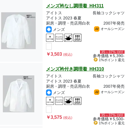
メンズ衿なし調理着 HH311
アイトス
長袖コックシャツ
アイトス 2023 春夏
厨房・調理・売店用白衣
2007年発売
オールシーズン
メンズ
All
35～37%
OFF
￥3,503
(税込)
参考価格
￥5,390-
1%ポイント
還元
メンズ衿付き調理着 HH310
アイトス
長袖コックシャツ
アイトス 2023 春夏
厨房・調理・売店用白衣
2007年発売
オールシーズン
メンズ
All
35～37%
OFF
￥3,575
(税込)
参考価格
￥5,500-
1%ポイント
還元