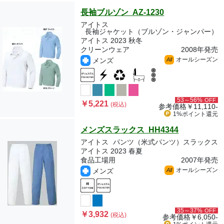
長袖ブルゾン AZ-1230
アイトス
長袖ジャケット（ブルゾン・ジャンパー）
アイトス 2023 秋冬
クリーンウェア
2008年発売
オールシーズン
メンズ
All
53～56%
OFF
￥5,221
(税込)
参考価格
￥11,110-
1%ポイント
還元
メンズスラックス HH4344
アイトス
パンツ（米式パンツ）スラックス
アイトス 2023 春夏
食品工場用
2007年発売
オールシーズン
メンズ
All
35～37%
OFF
￥3,932
(税込)
参考価格
￥6,050-