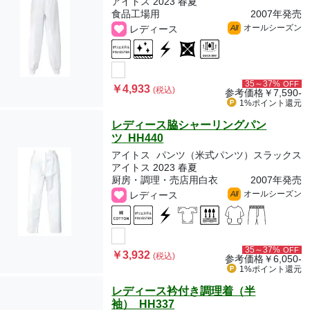
アイトス 2023 春夏
食品工場用
2007年発売
オールシーズン
レディース
All
35～37%
OFF
￥4,933
(税込)
参考価格
￥7,590-
1%ポイント
還元
レディース脇シャーリングパン
ツ HH440
アイトス
パンツ（米式パンツ）スラックス
アイトス 2023 春夏
厨房・調理・売店用白衣
2007年発売
オールシーズン
レディース
All
35～37%
OFF
￥3,932
(税込)
参考価格
￥6,050-
1%ポイント
還元
レディース衿付き調理着（半
袖） HH337