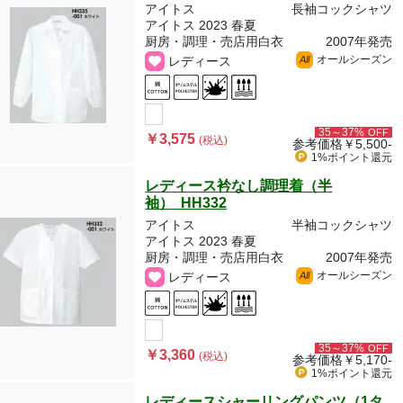
アイトス
長袖コックシャツ
アイトス 2023 春夏
厨房・調理・売店用白衣
2007年発売
オールシーズン
レディース
All
35～37%
OFF
￥3,575
(税込)
参考価格
￥5,500-
1%ポイント
還元
レディース衿なし調理着（半
袖） HH332
アイトス
半袖コックシャツ
アイトス 2023 春夏
厨房・調理・売店用白衣
2007年発売
オールシーズン
レディース
All
35～37%
OFF
￥3,360
(税込)
参考価格
￥5,170-
1%ポイント
還元
レディースシャーリングパンツ（1タ