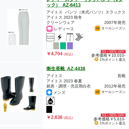
ック） AZ-6413
アイトス
パンツ（米式パンツ）スラックス
アイトス 2023 秋冬
クリーンウェア
2007年発売
オールシーズン
レディース
All
53～56%
OFF
￥4,704
(税込)
参考価格
￥10,010-
1%ポイント
還元
衛生長靴 AZ-4438
アイトス
長靴
アイトス 2023 春夏
厨房・調理・売店用白衣
2012年発売
オールシーズン
メンズ
All
53～56%
OFF
￥2,636
(税込)
参考価格
￥5,610-
1%ポイント
還元