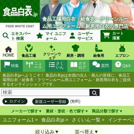
食品工場用白衣・給食衣・クリーンルー
ム用ユニフォーム・厨房用白衣の専門店
カート
エキスパー
マイ ユニフ
ユーザー
清算
ト 検索
ォーム
サービス
クリーンウ
HOME
食品工場
厨房・調理
給食用
エプロン
ェア
ニュ
さく
カタ
特集
質問
Q&A
ース
いん
ログ
食品白衣jpへようこそ！ 食品白衣jpは全国の法人・個人の皆様に、食品工
場用白衣・給食衣・クリーンルーム用ユニフォーム・厨房用白衣をご提供
するオンラインショップです。
(無料)
ログイン
新規ユーザー登録
メーカーで探す
素材・形状・色で探す
商品分類で探す
ユニフォーム1 >
食品白衣jp
>
さくいん一覧
>
インナーベ
絞り込み
並べ替え