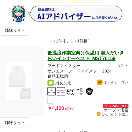
姉妹サイト
（1件中、1～1件目）
低温度作業室向け保温用 混入だいき
らいインナーベスト MST70159
フードマイスター
ベスト
サンエス フードマイスター 2024
食品工場用
オールシーズン
男女共用
All
20～24%
OFF
￥4,128
(税込)
オープン価格
1%ポイント
還元
姉妹サイト