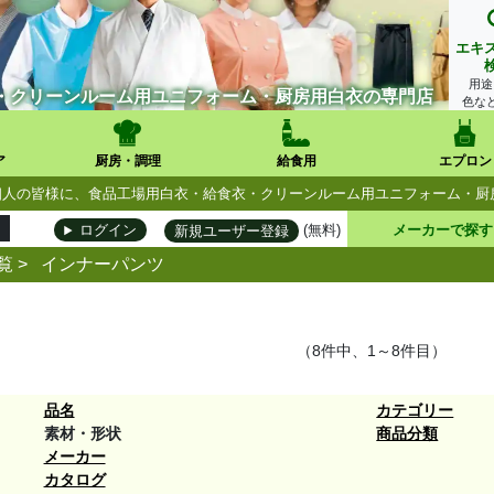
エキ
用途
・クリーンルーム用ユニフォーム・厨房用白衣の専門店
色な
ア
厨房・調理
給食用
エプロン
人・個人の皆様に、食品工場用白衣・給食衣・クリーンルーム用ユニフォーム・
(無料)
メーカーで探す
ログイン
新規ユーザー登録
覧
>
インナーパンツ
（8件中、1～8件目）
品名
カテゴリー
素材・形状
商品分類
メーカー
カタログ