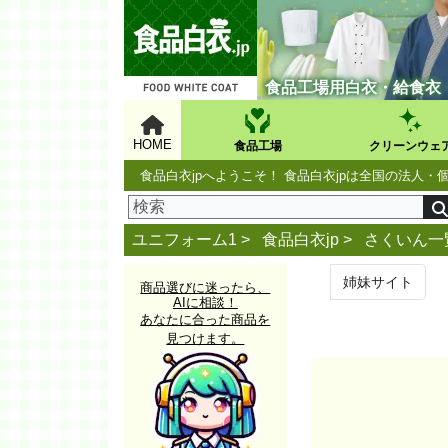
食品工場用白衣・給食衣
HOME
食品工場
クリーンウェ
食品白衣jpへようこそ！ 食品白衣jpは全国の法
ユニフォーム1 >
食品白衣jp
>
さくいん一
姉妹サイト
商品選びに迷ったら、
AIに相談！
あなたに合った商品を
見つけます。