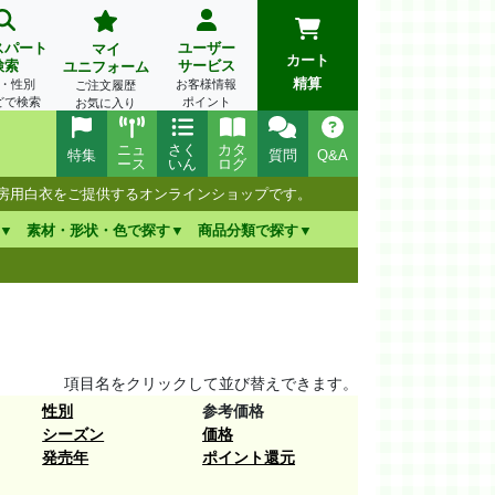
スパート
ユーザー
マイ
カート
検索
サービス
ユニフォーム
精算
・性別
お客様情報
ご注文履歴
どで検索
ポイント
お気に入り
ニュ
さく
カタ
特集
質問
Q&A
ース
いん
ログ
厨房用白衣をご提供するオンラインショップです。
素材・形状・色で探す
商品分類で探す
項目名をクリックして並び替えできます。
性別
参考価格
シーズン
価格
発売年
ポイント還元