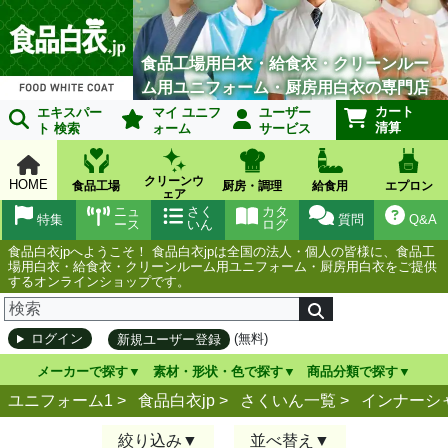
食品工場用白衣・給食衣・クリーンルー
ム用ユニフォーム・厨房用白衣の専門店
カート
エキスパー
マイ ユニフ
ユーザー
清算
ト 検索
ォーム
サービス
クリーンウ
HOME
食品工場
厨房・調理
給食用
エプロン
ェア
ニュ
さく
カタ
特集
質問
Q&A
ース
いん
ログ
食品白衣jpへようこそ！ 食品白衣jpは全国の法人・個人の皆様に、食品工
場用白衣・給食衣・クリーンルーム用ユニフォーム・厨房用白衣をご提供
するオンラインショップです。
(無料)
ログイン
新規ユーザー登録
メーカーで探す
素材・形状・色で探す
商品分類で探す
ユニフォーム1 >
食品白衣jp
>
さくいん一覧
>
インナーシ
絞り込み
並べ替え