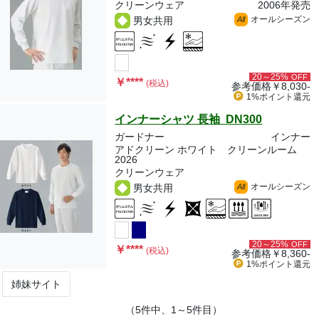
クリーンウェア
2006年発売
オールシーズン
男女共用
All
20～25%
OFF
￥
****
(税込)
参考価格
￥8,030-
1%ポイント
還元
インナーシャツ 長袖 DN300
ガードナー
インナー
アドクリーン ホワイト クリーンルーム
2026
クリーンウェア
オールシーズン
男女共用
All
20～25%
OFF
￥
****
(税込)
参考価格
￥8,360-
1%ポイント
還元
姉妹サイト
（5件中、1～5件目）