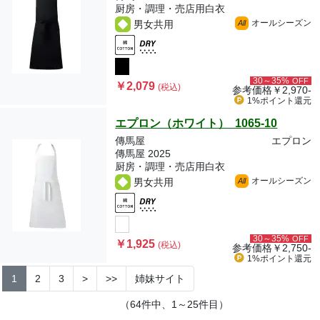
厨房・調理・売店用白衣
オールシーズン
男女共用
All
30～35%
OFF
￥2,079
(税込)
参考価格
￥2,970-
1%ポイント
還元
エプロン（ホワイト） 1065-10
傳馬屋
エプロン
傳馬屋 2025
厨房・調理・売店用白衣
オールシーズン
男女共用
All
30～35%
OFF
￥1,925
(税込)
参考価格
￥2,750-
1%ポイント
還元
1
2
3
>
>>
姉妹サイト
（64件中、1～25件目）