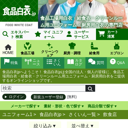
食品工場用白衣・給食衣・クリーンルー
ム用ユニフォーム・厨房用白衣の専門店
カート
エキスパー
マイ ユニフ
ユーザー
清算
ト 検索
ォーム
サービス
クリーンウ
HOME
食品工場
厨房・調理
給食用
エプロン
ェア
ニュ
さく
カタ
特集
質問
Q&A
ース
いん
ログ
食品白衣jpへようこそ！ 食品白衣jpは全国の法人・個人の皆様に、食品工
場用白衣・給食衣・クリーンルーム用ユニフォーム・厨房用白衣をご提供
するオンラインショップです。
(無料)
ログイン
新規ユーザー登録
メーカーで探す
素材・形状・色で探す
商品分類で探す
ユニフォーム1 >
食品白衣jp
>
さくいん一覧
>
飲食店
絞り込み
並べ替え