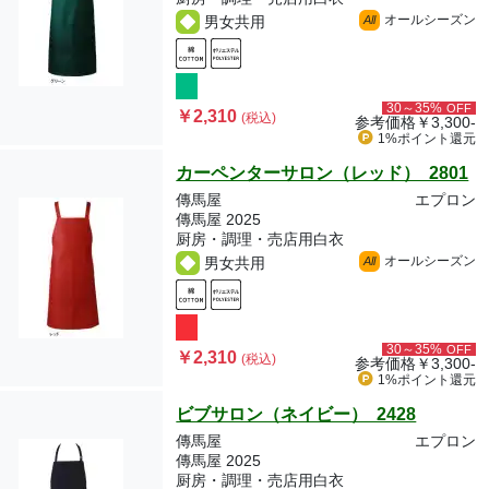
オールシーズン
男女共用
All
30～35%
OFF
￥2,310
(税込)
参考価格
￥3,300-
1%ポイント
還元
カーペンターサロン（レッド） 2801
傳馬屋
エプロン
傳馬屋 2025
厨房・調理・売店用白衣
オールシーズン
男女共用
All
30～35%
OFF
￥2,310
(税込)
参考価格
￥3,300-
1%ポイント
還元
ビブサロン（ネイビー） 2428
傳馬屋
エプロン
傳馬屋 2025
厨房・調理・売店用白衣