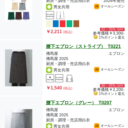
厨房・調理・売店用白衣
2026年発売
オールシーズン
男女共用
All
32～35%
OFF
￥2,211
(税込)
参考価格
￥3,300-
1%ポイント
還元
腰下エプロン（ストライプ） T0221
傳馬屋
エプロン
傳馬屋 2025
厨房・調理・売店用白衣
オールシーズン
男女共用
All
30～35%
OFF
￥1,540
(税込)
参考価格
￥2,200-
1%ポイント
還元
腰下エプロン（グレー） T0207
傳馬屋
エプロン
傳馬屋 2025
厨房・調理・売店用白衣
オールシーズン
男女共用
All