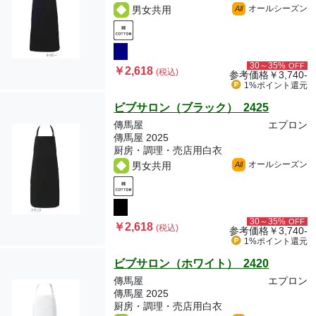
オールシーズン
男女共用
All
30～35%
OFF
￥2,618
(税込)
参考価格
￥3,740-
1%ポイント
還元
ビブサロン（ブラック） 2425
傳馬屋
エプロン
傳馬屋 2025
厨房・調理・売店用白衣
オールシーズン
男女共用
All
30～35%
OFF
￥2,618
(税込)
参考価格
￥3,740-
1%ポイント
還元
ビブサロン（ホワイト） 2420
傳馬屋
エプロン
傳馬屋 2025
厨房・調理・売店用白衣