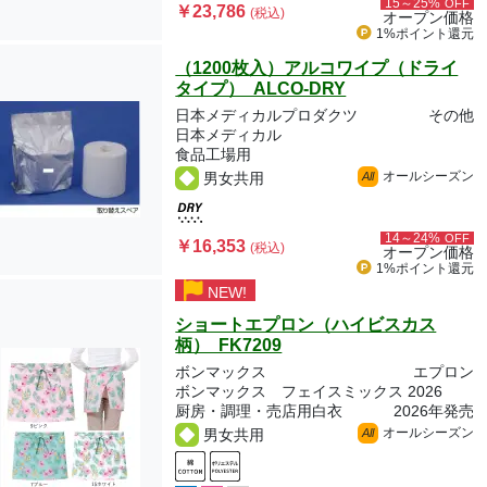
15～25%
OFF
￥23,786
(税込)
オープン価格
1%ポイント
還元
（1200枚入）アルコワイプ（ドライ
タイプ） ALCO-DRY
日本メディカルプロダクツ
その他
日本メディカル
食品工場用
オールシーズン
男女共用
All
14～24%
OFF
￥16,353
(税込)
オープン価格
1%ポイント
還元
NEW!
ショートエプロン（ハイビスカス
柄） FK7209
ボンマックス
エプロン
ボンマックス フェイスミックス 2026
厨房・調理・売店用白衣
2026年発売
オールシーズン
男女共用
All