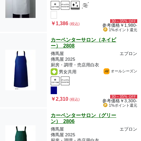
30～35%
OFF
￥1,386
(税込)
参考価格
￥1,980-
1%ポイント
還元
カーペンターサロン（ネイビ
ー） 2808
傳馬屋
エプロン
傳馬屋 2025
厨房・調理・売店用白衣
オールシーズン
男女共用
All
30～35%
OFF
￥2,310
(税込)
参考価格
￥3,300-
1%ポイント
還元
カーペンターサロン（グリー
ン） 2806
傳馬屋
エプロン
傳馬屋 2025
厨房・調理・売店用白衣