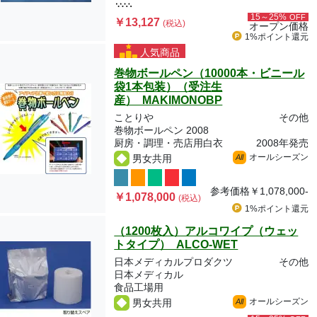
15～25%
OFF
￥13,127
(税込)
オープン価格
1%ポイント
還元
人気商品
巻物ボールペン（10000本・ビニール
袋1本包装）（受注生
産） MAKIMONOBP
ことりや
その他
巻物ボールペン 2008
厨房・調理・売店用白衣
2008年発売
オールシーズン
男女共用
All
参考価格
￥1,078,000-
￥1,078,000
(税込)
1%ポイント
還元
（1200枚入）アルコワイプ（ウェッ
トタイプ） ALCO-WET
日本メディカルプロダクツ
その他
日本メディカル
食品工場用
オールシーズン
男女共用
All