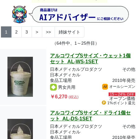
1
2
3
>
>>
姉妹サイト
（64件中、1～25件目）
アルコワイプSサイズ・ウェット1個
セット AL-WS-1SET
日本メディカルプロダクツ
その他
日本メディカル
食品工場用
2010年発売
オールシーズン
男女共用
All
15～24%
OFF
￥6,270
(税込)
オープン価格
1%ポイント
還元
アルコワイプSサイズ・ドライ1個セ
ット AL-DS-1SET
日本メディカルプロダクツ
その他
日本メディカル
食品工場用
2010年発売