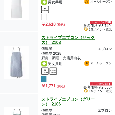
オールシーズン
男女共用
All
30～35%
OFF
￥2,618
(税込)
参考価格
￥3,740-
1%ポイント
還元
ストライプエプロン（サック
ス） 2108
傳馬屋
エプロン
傳馬屋 2025
厨房・調理・売店用白衣
オールシーズン
男女共用
All
30～35%
OFF
￥1,771
(税込)
参考価格
￥2,530-
1%ポイント
還元
ストライプエプロン（グリー
ン） 2106
傳馬屋
エプロン