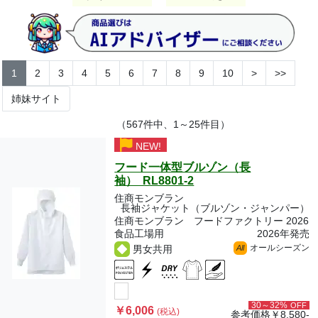
1
2
3
4
5
6
7
8
9
10
>
>>
姉妹サイト
（567件中、1～25件目）
NEW!
フード一体型ブルゾン（長
袖） RL8801-2
住商モンブラン
長袖ジャケット（ブルゾン・ジャンパー）
住商モンブラン フードファクトリー 2026
食品工場用
2026年発売
オールシーズン
男女共用
All
30～32%
OFF
￥6,006
(税込)
参考価格
￥8,580-