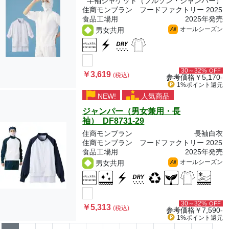
半袖ジャケット（ブルゾン・ジャンパー）
住商モンブラン フードファクトリー 2025
食品工場用
2025年発売
オールシーズン
男女共用
All
30～32%
OFF
￥3,619
(税込)
参考価格
￥5,170-
1%ポイント
還元
NEW!
人気商品
ジャンパー（男女兼用・長
袖） DF8731-29
住商モンブラン
長袖白衣
住商モンブラン フードファクトリー 2025
食品工場用
2025年発売
オールシーズン
男女共用
All
30～32%
OFF
￥5,313
(税込)
参考価格
￥7,590-
1%ポイント
還元