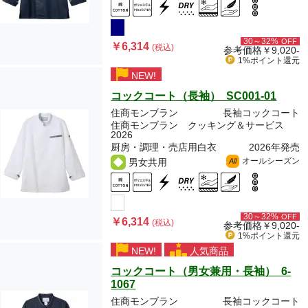
30～32%
OFF
￥6,314
(税込)
参考価格
￥9,020-
1%ポイント
還元
NEW!
コックコート（長袖） SC001-01
住商モンブラン
長袖コックコート
住商モンブラン クッキング＆サービス
2026
厨房・調理・売店用白衣
2026年発売
オールシーズン
男女共用
All
30～32%
OFF
￥6,314
(税込)
参考価格
￥9,020-
1%ポイント
還元
NEW!
人気商品
コックコート（男女兼用・長袖） 6-
1067
住商モンブラン
長袖コックコート