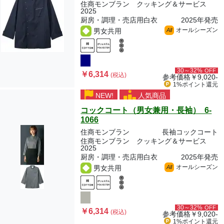
住商モンブラン クッキング＆サービス
2025
厨房・調理・売店用白衣
2025年発売
オールシーズン
男女共用
All
30～32%
OFF
￥6,314
(税込)
参考価格
￥9,020-
1%ポイント
還元
NEW!
人気商品
コックコート（男女兼用・長袖） 6-
1066
住商モンブラン
長袖コックコート
住商モンブラン クッキング＆サービス
2025
厨房・調理・売店用白衣
2025年発売
オールシーズン
男女共用
All
30～32%
OFF
￥6,314
(税込)
参考価格
￥9,020-
1%ポイント
還元