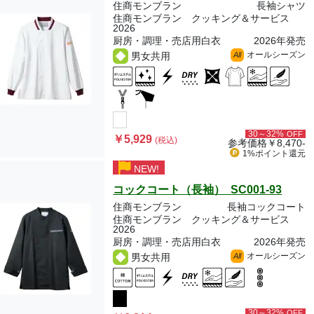
住商モンブラン
長袖シャツ
住商モンブラン クッキング＆サービス
2026
厨房・調理・売店用白衣
2026年発売
オールシーズン
男女共用
All
30～32%
OFF
￥5,929
(税込)
参考価格
￥8,470-
1%ポイント
還元
NEW!
コックコート（長袖） SC001-93
住商モンブラン
長袖コックコート
住商モンブラン クッキング＆サービス
2026
厨房・調理・売店用白衣
2026年発売
オールシーズン
男女共用
All
30～32%
OFF