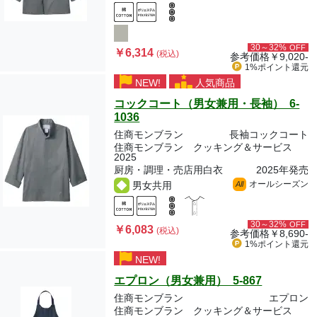
30～32%
OFF
￥6,314
(税込)
参考価格
￥9,020-
1%ポイント
還元
NEW!
人気商品
コックコート（男女兼用・長袖） 6-
1036
住商モンブラン
長袖コックコート
住商モンブラン クッキング＆サービス
2025
厨房・調理・売店用白衣
2025年発売
オールシーズン
男女共用
All
30～32%
OFF
￥6,083
(税込)
参考価格
￥8,690-
1%ポイント
還元
NEW!
エプロン（男女兼用） 5-867
住商モンブラン
エプロン
住商モンブラン クッキング＆サービス