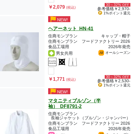
30～32%
OFF
￥2,079
(税込)
参考価格
￥2,970-
1%ポイント
還元
NEW!
ヘアーネット HN-41
住商モンブラン
キャップ・帽子
住商モンブラン フードファクトリー 2026
食品工場用
2026年発売
オールシーズン
男女共用
All
30～32%
OFF
￥1,771
(税込)
参考価格
￥2,530-
1%ポイント
還元
NEW!
マタニティブルゾン（半
袖） DF8791-2
住商モンブラン
長袖ジャケット（ブルゾン・ジャンパー）
住商モンブラン フードファクトリー 2026
食品工場用
2026年発売