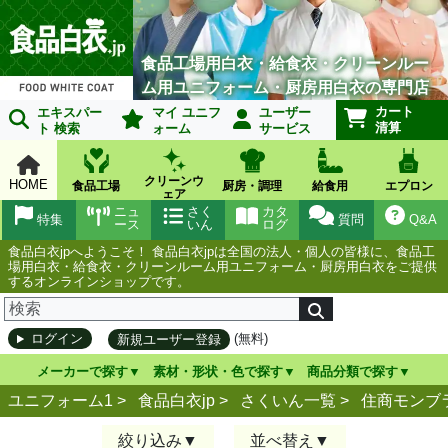
食品工場用白衣・給食衣・クリーンルー
ム用ユニフォーム・厨房用白衣の専門店
カート
エキスパー
マイ ユニフ
ユーザー
清算
ト 検索
ォーム
サービス
クリーンウ
HOME
食品工場
厨房・調理
給食用
エプロン
ェア
ニュ
さく
カタ
特集
質問
Q&A
ース
いん
ログ
食品白衣jpへようこそ！ 食品白衣jpは全国の法人・個人の皆様に、食品工
場用白衣・給食衣・クリーンルーム用ユニフォーム・厨房用白衣をご提供
するオンラインショップです。
(無料)
ログイン
新規ユーザー登録
メーカーで探す
素材・形状・色で探す
商品分類で探す
ユニフォーム1 >
食品白衣jp
>
さくいん一覧
>
住商モンブ
絞り込み
並べ替え