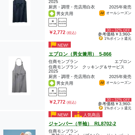
2025
厨房・調理・売店用白衣
2025年発売
オールシーズン
男女共用
All
30～32%
OFF
￥2,772
(税込)
参考価格
￥3,960-
1%ポイント
還元
NEW!
エプロン（男女兼用） 5-866
住商モンブラン
エプロン
住商モンブラン クッキング＆サービス
2025
厨房・調理・売店用白衣
2025年発売
オールシーズン
男女共用
All
30～32%
OFF
￥2,772
(税込)
参考価格
￥3,960-
1%ポイント
還元
NEW!
人気商品
ジャンパー（半袖） RL8702-2
住商モンブラン