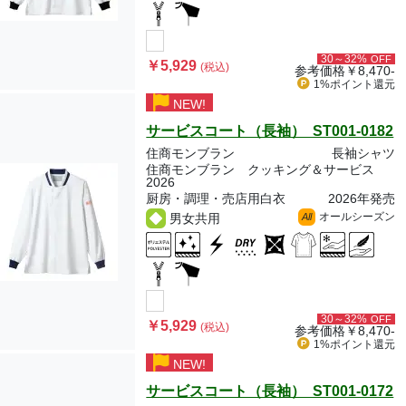
30～32%
OFF
￥5,929
(税込)
参考価格
￥8,470-
1%ポイント
還元
NEW!
サービスコート（長袖） ST001-0182
住商モンブラン
長袖シャツ
住商モンブラン クッキング＆サービス
2026
厨房・調理・売店用白衣
2026年発売
オールシーズン
男女共用
All
30～32%
OFF
￥5,929
(税込)
参考価格
￥8,470-
1%ポイント
還元
NEW!
サービスコート（長袖） ST001-0172