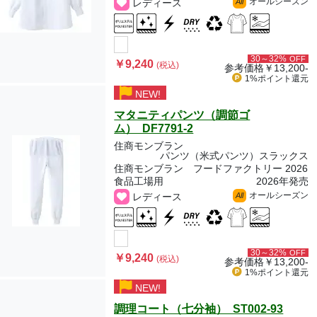
オールシーズン
レディース
All
30～32%
OFF
￥9,240
(税込)
参考価格
￥13,200-
1%ポイント
還元
NEW!
マタニティパンツ（調節ゴ
ム） DF7791-2
住商モンブラン
パンツ（米式パンツ）スラックス
住商モンブラン フードファクトリー 2026
食品工場用
2026年発売
オールシーズン
レディース
All
30～32%
OFF
￥9,240
(税込)
参考価格
￥13,200-
1%ポイント
還元
NEW!
調理コート（七分袖） ST002-93