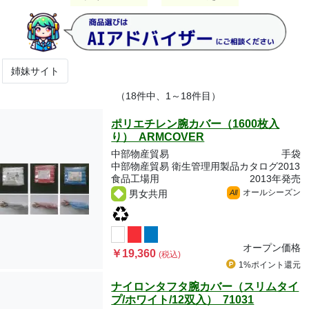
姉妹サイト
（18件中、1～18件目）
ポリエチレン腕カバー（1600枚入
り） ARMCOVER
中部物産貿易
手袋
中部物産貿易 衛生管理用製品カタログ2013
食品工場用
2013年発売
オールシーズン
男女共用
All
オープン価格
￥19,360
(税込)
1%ポイント
還元
ナイロンタフタ腕カバー（スリムタイ
プ/ホワイト/12双入） 71031