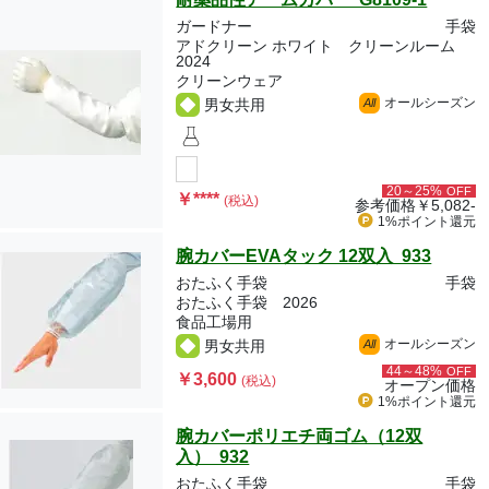
ガードナー
手袋
アドクリーン ホワイト クリーンルーム
2024
クリーンウェア
オールシーズン
男女共用
All
20～25%
OFF
￥
****
(税込)
参考価格
￥5,082-
1%ポイント
還元
腕カバーEVAタック 12双入 933
おたふく手袋
手袋
おたふく手袋 2026
食品工場用
オールシーズン
男女共用
All
44～48%
OFF
￥3,600
(税込)
オープン価格
1%ポイント
還元
腕カバーポリエチ両ゴム（12双
入） 932
おたふく手袋
手袋