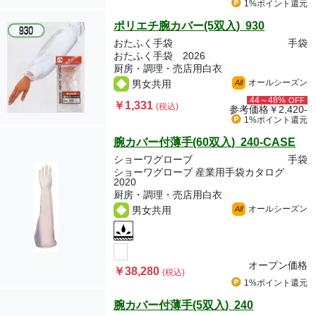
1%ポイント
還元
ポリエチ腕カバー(5双入) 930
おたふく手袋
手袋
おたふく手袋 2026
厨房・調理・売店用白衣
オールシーズン
男女共用
All
44～48%
OFF
￥1,331
(税込)
参考価格
￥2,420-
1%ポイント
還元
腕カバー付薄手(60双入) 240-CASE
ショーワグローブ
手袋
ショーワグローブ 産業用手袋カタログ
2020
厨房・調理・売店用白衣
オールシーズン
男女共用
All
オープン価格
￥38,280
(税込)
1%ポイント
還元
腕カバー付薄手(5双入) 240