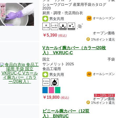
ショーワグローブ 産業用手袋カタログ
2020
厨房・調理・売店用白衣
オールシーズン
男女共用
All
オープン価格
￥5,390
(税込)
1%ポイント
還元
Vカールイ腕カバー（カラー/20枚
入） VKRUC-C
国立
手袋
サンメリット 2025
食品工場用
オールシーズン
男女共用
All
9～19%
OFF
￥19,800
(税込)
オープン価格
1%ポイント
還元
ビニール腕カバー（12双
入） BNRUC