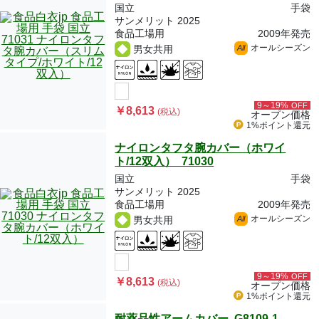
国立
手袋
サンメリット 2025
食品工場用
2009年発売
オールシーズン
男女共用
All
9～19%
OFF
￥8,613
(税込)
オープン価格
1%ポイント
還元
ナイロンタフタ腕カバー（ホワイ
ト/12双入） 71030
国立
手袋
サンメリット 2025
食品工場用
2009年発売
オールシーズン
男女共用
All
9～19%
OFF
￥8,613
(税込)
オープン価格
1%ポイント
還元
耐薬品性アームカバー G8109-1