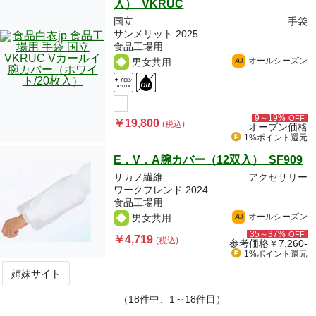
入） VKRUC
国立
手袋
サンメリット 2025
食品工場用
オールシーズン
男女共用
All
9～19%
OFF
￥19,800
(税込)
オープン価格
1%ポイント
還元
E．V．A腕カバー（12双入） SF909
サカノ繊維
アクセサリー
ワークフレンド 2024
食品工場用
オールシーズン
男女共用
All
35～37%
OFF
￥4,719
(税込)
参考価格
￥7,260-
1%ポイント
還元
姉妹サイト
（18件中、1～18件目）