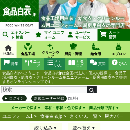
食品工場用白衣・給食衣・クリーンルー
ム用ユニフォーム・厨房用白衣の専門店
カート
エキスパー
マイ ユニフ
ユーザー
清算
ト 検索
ォーム
サービス
クリーンウ
HOME
食品工場
厨房・調理
給食用
エプロン
ェア
ニュ
さく
カタ
特集
質問
Q&A
ース
いん
ログ
食品白衣jpへようこそ！ 食品白衣jpは全国の法人・個人の皆様に、食品工
場用白衣・給食衣・クリーンルーム用ユニフォーム・厨房用白衣をご提供
するオンラインショップです。
(無料)
ログイン
新規ユーザー登録
メーカーで探す
素材・形状・色で探す
商品分類で探す
ユニフォーム1 >
食品白衣jp
>
さくいん一覧
>
腕カバー
絞り込み
並べ替え