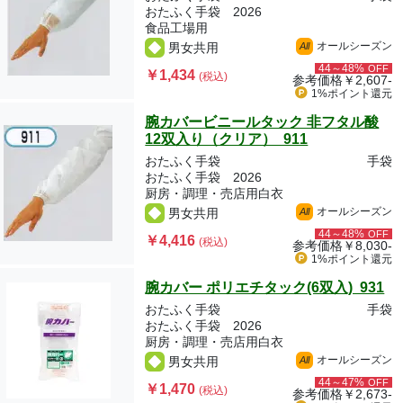
おたふく手袋 2026
食品工場用
オールシーズン
男女共用
All
44～48%
OFF
￥1,434
(税込)
参考価格
￥2,607-
1%ポイント
還元
腕カバービニールタック 非フタル酸
12双入り（クリア） 911
おたふく手袋
手袋
おたふく手袋 2026
厨房・調理・売店用白衣
オールシーズン
男女共用
All
44～48%
OFF
￥4,416
(税込)
参考価格
￥8,030-
1%ポイント
還元
腕カバー ポリエチタック(6双入) 931
おたふく手袋
手袋
おたふく手袋 2026
厨房・調理・売店用白衣
オールシーズン
男女共用
All
44～47%
OFF
￥1,470
(税込)
参考価格
￥2,673-