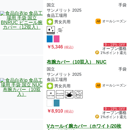
国立
手袋
サンメリット 2025
食品工場用
オールシーズン
男女共用
All
9～19%
OFF
￥5,346
(税込)
オープン価格
1%ポイント
還元
布腕カバー（10双入） NUC
国立
手袋
サンメリット 2025
食品工場用
オールシーズン
男女共用
All
9～19%
OFF
￥8,910
(税込)
オープン価格
1%ポイント
還元
Vカールイ腕カバー（ホワイト/20枚