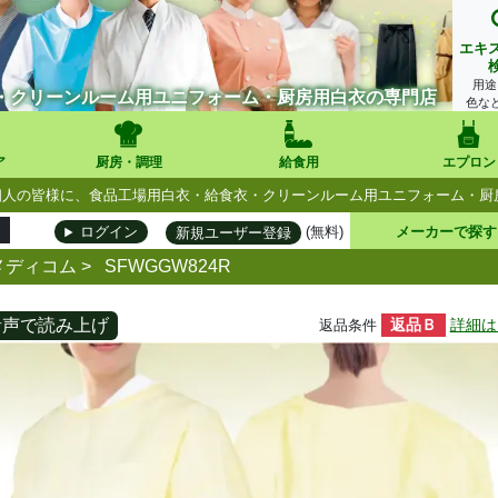
エキ
用途
・クリーンルーム用ユニフォーム・厨房用白衣の専門店
色な
ア
厨房・調理
給食用
エプロン
人・個人の皆様に、食品工場用白衣・給食衣・クリーンルーム用ユニフォーム・
(無料)
メーカーで探す
ログイン
新規ユーザー登録
メディコム
>
SFWGGW824R
音声で読み上げ
返品Ｂ
詳細は
返品条件