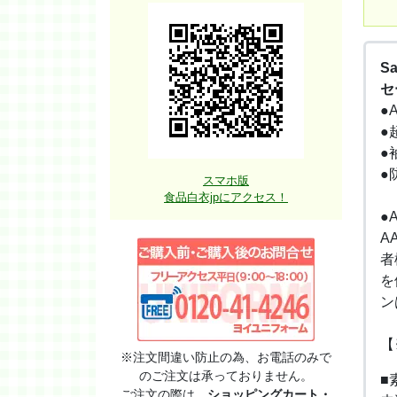
Sa
セ
●
●
●
●
スマホ版
食品白衣jpにアクセス！
●
A
者
を
ン
【
※注文間違い防止の為、お電話のみで
のご注文は承っておりません。
■
ご注文の際は、
ショッピングカート・