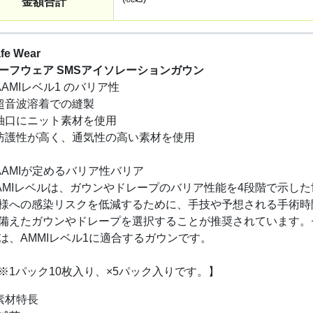
金額合計
fe Wear
ーフウェア SMSアイソレーションガウン
AAMIレベル1 のバリア性
超音波溶着での縫製
袖口にニット素材を使用
防護性が高く、通気性の高い素材を使用
AAMIが定めるバリア性バリア
AMIレベルは、ガウンやドレープのバリア性能を4段階で示し
様への感染リスクを低減するために、手技や予想される手術時
備えたガウンやドレープを選択することが推奨されています。
は、AMMIレベル1に適合するガウンです。
※1パック10枚入り、×5パック入りです。】
素材特長