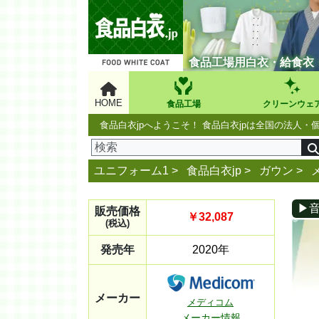
食品工場用白衣・給食衣
HOME
食品工場
クリーンウェ
食品白衣jpへようこそ！ 食品白衣jpは全国の法
ユニフォーム1 >
食品白衣jp
>
ガウン
>
▶
販売価格
￥32,087
(税込)
発売年
2020年
メーカー
メディコム
メーカー情報