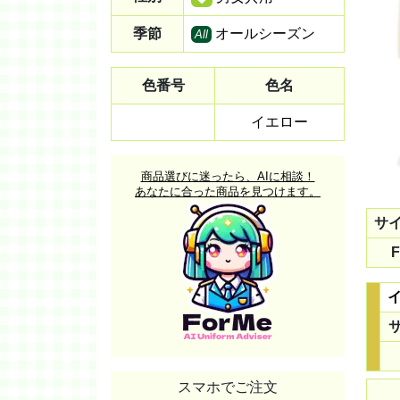
季節
オールシーズン
All
色番号
色名
イエロー
商品選びに迷ったら、AIに相談！
あなたに合った商品を見つけます。
サ
F
スマホでご注文