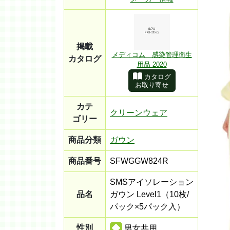
掲載
メディコム 感染管理衛生
カタログ
用品 2020
カタログ
お取り寄せ
カテ
クリーンウェア
ゴリー
商品分類
ガウン
商品番号
SFWGGW824R
SMSアイソレーション
品名
ガウン Level1（10枚/
パック×5パック入）
性別
男女共用