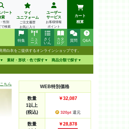
スパート
ユーザー
マイ
カート
検索
サービス
ユニフォーム
精算
・性別
お客様情報
ご注文履歴
どで検索
ポイント
お気に入り
ニュ
さく
カタ
特集
質問
Q&A
ース
いん
ログ
厨房用白衣をご提供するオンラインショップです。
素材・形状・色で探す
商品分類で探す
こちら
WEB特別価格
数量
￥32,087
1以上
(税込)
320pt
還元
数量
￥28,878