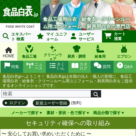
食品工場用白衣・給食衣・クリーンルー
ム用ユニフォーム・厨房用白衣の専門店
カート
エキスパー
マイ ユニフ
ユーザー
清算
ト 検索
ォーム
サービス
クリーンウ
HOME
食品工場
厨房・調理
給食用
エプロン
ェア
ニュ
さく
カタ
特集
質問
Q&A
ース
いん
ログ
食品白衣jpへようこそ！ 食品白衣jpは全国の法人・個人の皆様に、食品工
場用白衣・給食衣・クリーンルーム用ユニフォーム・厨房用白衣をご提供
するオンラインショップです。
(無料)
ログイン
新規ユーザー登録
メーカーで探す
素材・形状・色で探す
商品分類で探す
セキュリティ確保への取り組み
〜 安心してお買い求めいただくために 〜