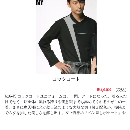
コックコート
¥6,468-
（税込）
616-45 コックコートユニフォームは、一閃、アートになった。着る人だ
けでなく、店全体に流れる誇りや美意識までも高めてくれるのがこの一
着。まさに摩天楼に光が差し込むような大胆な切り替え配色が、極限ま
でムダを排した美しさを醸し出す。左上腕部の「ペン差しポケット」や
胸元の水平ラインに潜む「インナーポケット」など、確かな実用性も内
包した「着るアート」。新しい流れは、いつもNew Yorkから。国籍も人
種も超えたアーティストやクリエーターが触発し合い、つねに新たなム