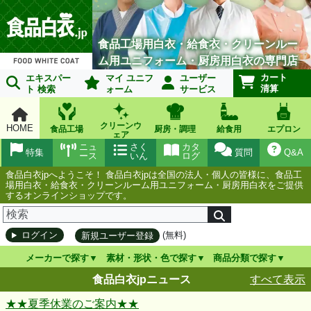
食品工場用白衣・給食衣・クリーンルー
ム用ユニフォーム・厨房用白衣の専門店
カート
エキスパー
マイ ユニフ
ユーザー
清算
ト 検索
ォーム
サービス
クリーンウ
HOME
食品工場
厨房・調理
給食用
エプロン
ェア
ニュ
さく
カタ
特集
質問
Q&A
ース
いん
ログ
食品白衣jpへようこそ！ 食品白衣jpは全国の法人・個人の皆様に、食品工
場用白衣・給食衣・クリーンルーム用ユニフォーム・厨房用白衣をご提供
するオンラインショップです。
(無料)
ログイン
新規ユーザー登録
メーカーで探す
素材・形状・色で探す
商品分類で探す
食品白衣jpニュース
すべて表示
★★夏季休業のご案内★★