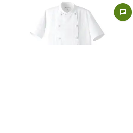
ーブメントが沸き上がる場所、New York。切り取ったのは、その濃密な
エナジーと摩天楼が放つ一瞬の「光と陰」。ブランドを一新し、ますま
す注目されるKAZENから、さらにクール＆モダンな新作モノトーンシリ
ーズ「KAZEN New York」誕生！新たなセンスと創作力で時代を切り開
く、気鋭のオーナーやシェフたちへ。ストレッチセンサー紫外線・可視
光線遮蔽セラミックスを練りこんだ十字断面繊維と防透性の高いストレ
ッチ糸を特殊技術により織り上げた高機能素材です。快適な作業環境を
サポートする吸汗速乾性とストレッチ性をはじめ、軽量でしなやかな風
合いを特徴とし、しわになりにくい上質な質感を実現しました。
コックコート（男女兼用）
¥4,576-
（税込）
AA412 コックコート（男女兼用）ベーシックなスタイルの半袖コックコ
ート。どのコックコートをお使いの職場でも、夏用として違和感なくお
使いいただけます。組紐ボタン使用。