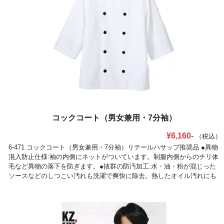
物混入対策の仕様でHACCP支援■襟裏スナップボタン合わせがしっかり
と留まるように、襟裏にもスナップボタンを装備。■ジップアップ着脱
しやすいファスナー仕様。ファスナーの金具破損を防ぐフラップ付き。
■ネームループ名札が取り付けられるネームループ付き。■ベンチレーシ
ョン背中のベンチレーションで風の通り道をつくり涼しく。配色ステッ
チもポイント。■体毛落下防止ネット通気性の高いメッシュにソフトタ
ッチの鹿の子ニットを付けた体毛防止ネット。
コックコート（男女兼用・7分袖）
¥6,160-
（税込）
6-471 コックコート（男女兼用・7分袖）リテールハサップ推奨品 ●異物
混入防止仕様:袖の内側にネットがついています。制服内側からのチリ体
毛など異物の落下を防ぎます。●抜群の防汚加工:水・油・粉が混じった
ソースなどのしつこい汚れも洗濯で爽快に除去。熱したオイル汚れにも
有効です。●撥油性:特に油性分が生地に侵みず、汚れが付着しにくい特
性があります。●洗濯高耐久性:家庭洗濯はもちろん、リネン洗濯にも優
れた耐久性を示します。