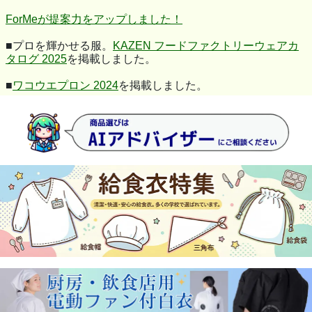
ForMeが提案力をアップしました！
■プロを輝かせる服。
KAZEN フードファクトリーウェアカ
タログ 2025
を掲載しました。
■
ワコウエプロン 2024
を掲載しました。
■HACCPサポート食品工業向けユニフォーム
サンエス フー
ドマイスター 2024
を掲載しました。
■
アドクリーン ホワイト クリーンルーム 2024
を掲載しま
した。
■プロを輝かせる服。
KAZEN フードファクトリーウェアカ
タログ 2024
を掲載しました。
■すべては、働く人のために。
サーヴォ フードファクトリー
2024
を掲載しました。
■
セブンユニフォームカタログ 2023
を掲載しました。
■
ガードナー ADCLEAN FOOD FACTORY
を掲載しました。