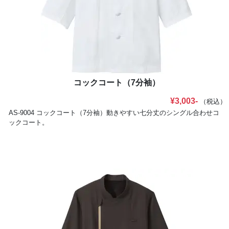
型構造」を採用しています。衿元が開いたり洗濯後に衿が折れてしまう
トラブルもなく、異物混入防止に効果的です。胸下部分にはインナーカ
バー、肘下部分には体毛落下防止加工袖を標準装備。男女兼用ジャンパ
ー（ブルゾンタイプとチュニックタイプ）、ウエスト脇ゴム仕様で裾口
フライスのスラックス・パンツを男女別でご用意しております。交差汚
染の防止やスタッフの識別などに効果のある色物（サックス、ミントグ
リーン、ピンク）もあります。
コックコート（7分袖）
¥3,003-
（税込）
AS-9004 コックコート（7分袖）動きやすい七分丈のシングル合わせコ
ックコート。