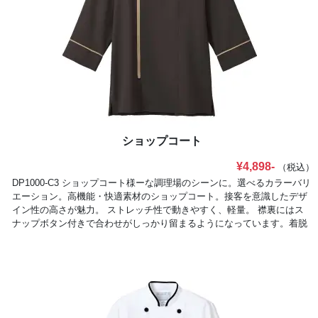
ショップコート
¥4,898-
（税込）
DP1000-C3 ショップコート様ーな調理場のシーンに。選べるカラーバリ
エーション。高機能・快適素材のショップコート。接客を意識したデザ
イン性の高さが魅力。 ストレッチ性で動きやすく、軽量。 襟裏にはス
ナップボタン付きで合わせがしっかり留まるようになっています。着脱
しやすいファスナー仕様で、左胸はネームループ付き。背中のベンチレ
ーションで風通しを良くしています。生地裏は凹凸のある点タッチ素材
なのでべとつきにくく快適。袖の内側には体毛落下防止のネットがつい
たHACCP支援アイテムです。ポケットを無くし、異物混入のリスクを軽
減。肌がきれいに見えるジェンダーレスカラーを揃えました。豊富なカ
ラーバリエーションで6色展開です。POINT・サラッとした着心地&スト
レッチでストレスフリー・洗濯耐久性に優れた素材で丈夫で長持ち・異