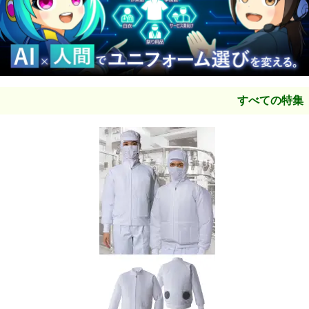
■割れない鏡
リフェクスミラー の 新商品
を掲載しました。
■
チトセ arbe 2021
を掲載しました。
■あなたの心を鮮やかにします
ジンナイ SHAVALVA
を掲載
しました。
すべての特集
■食品製造業のためのユニフォーム
東洋リントフリー
TriApex
を掲載しました。