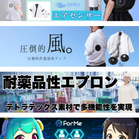
■
サカノ繊維 ワークフレンド 2023
を掲載しました。
■
簡易防護服（5枚入り）、
SFS防護服（5枚入り）
の販売を
開始しました。
■
感染対策保護ガウン【不織布・使い捨て・100枚入り】
の
販売を開始しました。
■
防護服《アイソレーションガウン》販売中です。
→
ショート丈
→
ロング丈
■
高性能フィルターマスク販売中 即納可能です。50枚
1650円（税込） ご注文はこちら
■
住商モンブラン フードファクトリー 2022
を掲載しまし
た。
■
ビーバーズキャップ FOOD’S CAP COLLECTION#04
カタ
ログをアップしました。
■
ガードナー ADCLEAN White
を掲載しました。
■
ダック消耗品カタログ
を掲載しました。