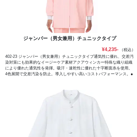
メッシュ＆鹿の子ニットしめつけ感を和らげつつ、体毛の落下を軽減。
（6）本体袖口仕様:フライス長時間の着用も快適で、体毛の落下を軽
減。（7）縫製仕様:巻き伏せ縫い代のほつれの発生による異物混入を軽
減。（8）着丈仕様:安心の着丈作業の邪魔にならず、長めの着丈に。
ジャンパー（男女兼用）チュニックタイプ
¥4,235-
（税込）
402-23 ジャンパー（男女兼用）チュニックタイプ通気性に優れ、交差汚
染対策にも効果的なイージーケア素材アクアウィンカー特殊な織り組織
により優れた通気性を発揮。吸汗・速乾性に優れた十字断面糸を使用。
4色展開で交差汚染を防止。導入しやすい高いコストパフォーマンス。●
生地特長特殊な織り組織と十字断面糸の仕様により、洗濯後の収縮を抑
えます。熱がこもりにくく、吸汗・速乾性に優れた、さらっとした着心
地の薄手高機能素材です。●繊維構造性質の異なる長繊維と短繊維を交
互に聖経し、タテ・ヨコに偏ることなく洗濯後の収縮を抑えた長短特殊
聖経織物です。フルダルタイプの十字断面糸を使用して吸汗・速乾性能
を付与し、ドライタッチの独特なハリ・コシ感を実現しました。●通気
性特殊な織組織により、熱がこもりにくい優れた通気性を実現。●商品
特徴暑い職場環境に対応し、安全性と快適性とコストパフォーマンスを
追求した高機能ユニフォームです。ジャンパーは、異物混入防止の視点
から安全機能をワンランクアップさせた、新アイデアの「衿・身頃一体