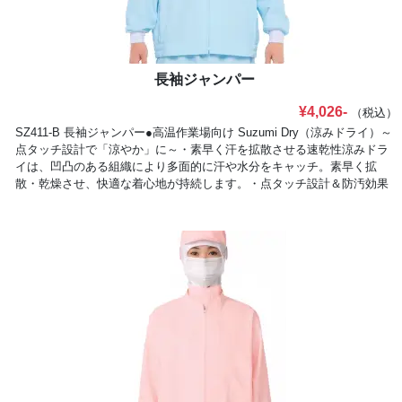
長袖ジャンパー
¥4,026-
（税込）
SZ411-B 長袖ジャンパー●高温作業場向け Suzumi Dry（涼みドライ）～
点タッチ設計で「涼やか」に～・素早く汗を拡散させる速乾性涼みドラ
イは、凹凸のある組織により多面的に汗や水分をキャッチ。素早く拡
散・乾燥させ、快適な着心地が持続します。・点タッチ設計＆防汚効果
肌への接触面積を減らす生地裏の点タッチ設計で、汗をかいてもべとつ
きにくく、快適です。水性の汚れの落ちやすさも向上しています。・多
くの人にフィットする袖丈従来品より袖丈を長くした新仕様を採用し、
腕の長い方でも手首まで袖がしっかり届く安全設計に。・インナーとの
生地の色を改良インナーは、はみ出していればまわりの人にもひと目で
わかる色付きに。生地色は上質感のある新色ホワイトに。■形状特徴
（1）前開き仕様（改良版）:セミオートコイルファスナー作業痛に衣服
が開かないセミオートロック仕様（2）ウエストインナー仕様:スナップ
ボタン縦付インナーのヨレをなくし、きちんとパンツインできます。
（3）ウエストインナー仕様:高めの取り付けインナーを高めに付けるこ
とで、あらゆる身長に対応（4）インナー縫製仕様:三角ステッチ縫製部
分を補強し、インナーを破れにくくしました。（5）インナー袖口仕様: