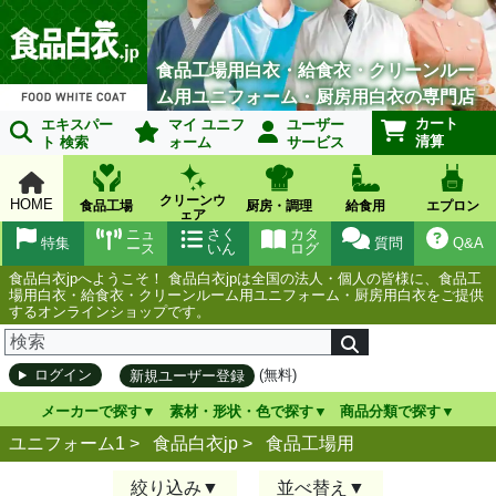
食品工場用白衣・給食衣・クリーンルー
ム用ユニフォーム・厨房用白衣の専門店
カート
エキスパー
マイ ユニフ
ユーザー
清算
ト 検索
ォーム
サービス
クリーンウ
HOME
食品工場
厨房・調理
給食用
エプロン
ェア
ニュ
さく
カタ
特集
質問
Q&A
ース
いん
ログ
食品白衣jpへようこそ！ 食品白衣jpは全国の法人・個人の皆様に、食品工
場用白衣・給食衣・クリーンルーム用ユニフォーム・厨房用白衣をご提供
するオンラインショップです。
(無料)
ログイン
新規ユーザー登録
メーカーで探す
素材・形状・色で探す
商品分類で探す
ユニフォーム1 >
食品白衣jp
>
食品工場用
絞り込み
並べ替え