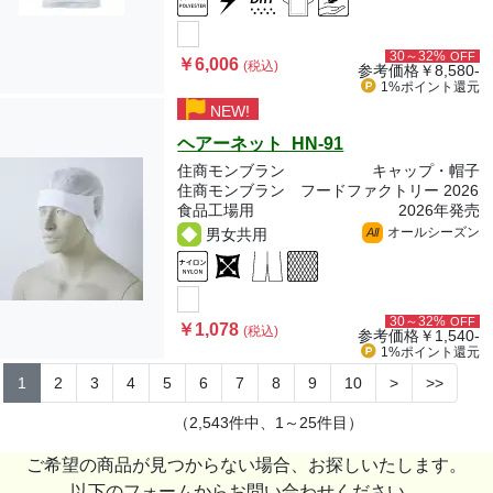
30～32%
OFF
￥6,006
(税込)
参考価格
￥8,580-
1%ポイント
還元
NEW!
ヘアーネット HN-91
住商モンブラン
キャップ・帽子
住商モンブラン フードファクトリー 2026
食品工場用
2026年発売
オールシーズン
男女共用
All
30～32%
OFF
￥1,078
(税込)
参考価格
￥1,540-
1%ポイント
還元
1
2
3
4
5
6
7
8
9
10
>
>>
（2,543件中、1～25件目）
ご希望の商品が見つからない場合、お探しいたします。
以下のフォームからお問い合わせください。