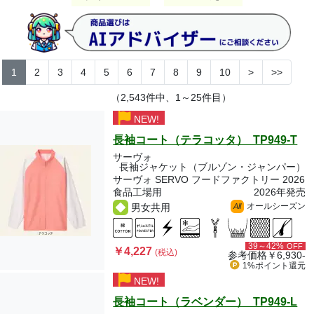
1
2
3
4
5
6
7
8
9
10
>
>>
（2,543件中、1～25件目）
NEW!
長袖コート（テラコッタ） TP949-T
サーヴォ
長袖ジャケット（ブルゾン・ジャンパー）
サーヴォ SERVO フードファクトリー 2026
食品工場用
2026年発売
オールシーズン
男女共用
All
39～42%
OFF
￥4,227
(税込)
参考価格
￥6,930-
1%ポイント
還元
NEW!
長袖コート（ラベンダー） TP949-L