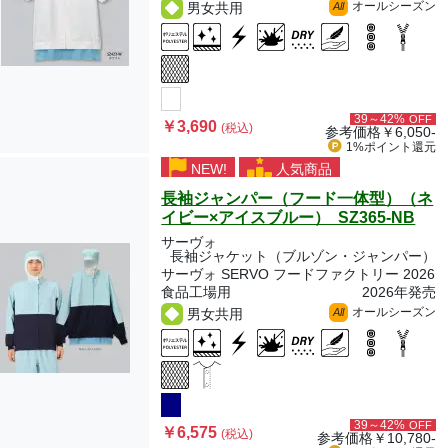
オールシーズン
男女共用
All
39～42%
OFF
￥3,690
(税込)
参考価格
￥6,050-
1%ポイント
還元
NEW!
人気商品
長袖ジャンパー（フード一体型）（ネ
イビー×アイスブルー） SZ365-NB
サーヴォ
長袖ジャケット（ブルゾン・ジャンパー）
サーヴォ SERVO フードファクトリー 2026
食品工場用
2026年発売
オールシーズン
男女共用
All
39～42%
OFF
￥6,575
(税込)
参考価格
￥10,780-