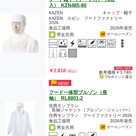
入） KZN485-80
KAZEN
キャップ・帽子
KAZEN カゼン フードファクトリー
2026
食品工場用
2026年発売
オールシーズン
男女共用
All
30%
OFF
￥2,618
(税込)
参考価格
￥3,740-
1%ポイント
還元
NEW!
フード一体型ブルゾン（長
袖） RL8801-2
住商モンブラン
長袖ジャケット（ブルゾン・ジャンパー）
住商モンブラン フードファクトリー 2026
食品工場用
2026年発売
オールシーズン
男女共用
All