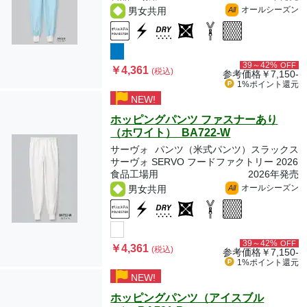
オールシーズン
男女共用
All
39～42%
OFF
￥4,361
(税込)
参考価格
￥7,150-
1%ポイント
還元
NEW!
ホッピングパンツ ファスナーあり
（ホワイト） BA722-W
サーヴォ
パンツ（米式パンツ）スラックス
サーヴォ SERVO フードファクトリー 2026
食品工場用
2026年発売
オールシーズン
男女共用
All
39～42%
OFF
￥4,361
(税込)
参考価格
￥7,150-
1%ポイント
還元
NEW!
ホッピングパンツ（アイスブル