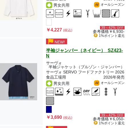
オールシーズン
男女共用
All
39～42%
OFF
￥4,227
(税込)
参考価格
￥6,930-
1%ポイント
還元
NEW!
半袖ジャンパー（ネイビー） SZ423-
N
サーヴォ
半袖ジャケット（ブルゾン・ジャンパー）
サーヴォ SERVO フードファクトリー 2026
食品工場用
2026年発売
オールシーズン
男女共用
All
39～42%
OFF
￥3,690
(税込)
参考価格
￥6,050-
1%ポイント
還元