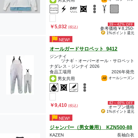
男女共用
39～42%
OFF
￥5,032
(税込)
参考価格
￥8,250-
1%ポイント
還元
NEW!
オールガードサロペット 9412
ジンナイ
ツナギ・オーバーオール・サロペット
ナダレス・ジンナイ 2026
食品工場用
2026年発売
オールシーズン
男女共用
All
42～46%
OFF
￥9,410
(税込)
オープン価格
1%ポイント
還元
NEW!
ジャンパー（男女兼用） KZN500-88
KAZEN
長袖白衣