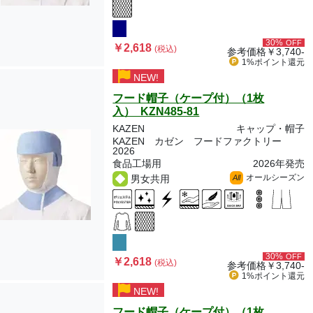
30%
OFF
￥2,618
(税込)
参考価格
￥3,740-
1%ポイント
還元
NEW!
フード帽子（ケープ付）（1枚
入） KZN485-81
KAZEN
キャップ・帽子
KAZEN カゼン フードファクトリー
2026
食品工場用
2026年発売
オールシーズン
男女共用
All
30%
OFF
￥2,618
(税込)
参考価格
￥3,740-
1%ポイント
還元
NEW!
フード帽子（ケープ付）（1枚