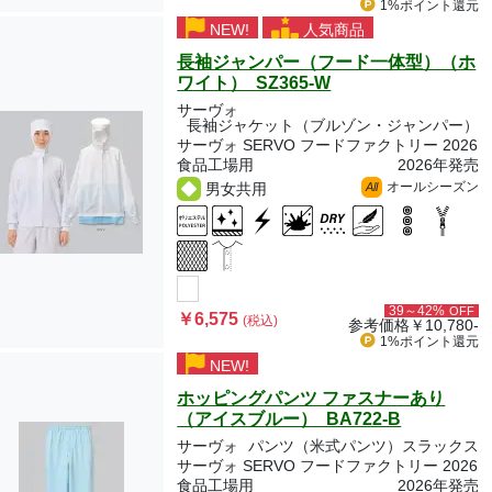
1%ポイント
還元
NEW!
人気商品
長袖ジャンパー（フード一体型）（ホ
ワイト） SZ365-W
サーヴォ
長袖ジャケット（ブルゾン・ジャンパー）
サーヴォ SERVO フードファクトリー 2026
食品工場用
2026年発売
オールシーズン
男女共用
All
39～42%
OFF
￥6,575
(税込)
参考価格
￥10,780-
1%ポイント
還元
NEW!
ホッピングパンツ ファスナーあり
（アイスブルー） BA722-B
サーヴォ
パンツ（米式パンツ）スラックス
サーヴォ SERVO フードファクトリー 2026
食品工場用
2026年発売