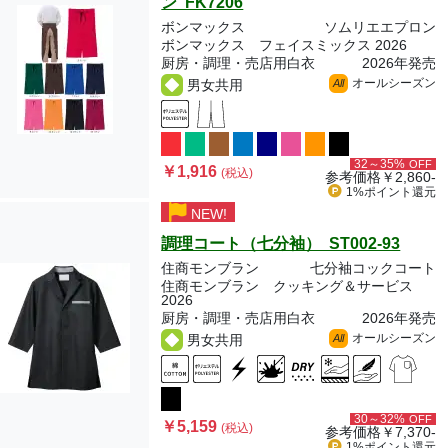
ン FK7206
ボンマックス
ソムリエエプロン
ボンマックス フェイスミックス 2026
厨房・調理・売店用白衣
2026年発売
オールシーズン
男女共用
All
32～35%
OFF
￥1,916
(税込)
参考価格
￥2,860-
1%ポイント
還元
NEW!
調理コート（七分袖） ST002-93
住商モンブラン
七分袖コックコート
住商モンブラン クッキング＆サービス
2026
厨房・調理・売店用白衣
2026年発売
オールシーズン
男女共用
All
30～32%
OFF
￥5,159
(税込)
参考価格
￥7,370-
1%ポイント
還元