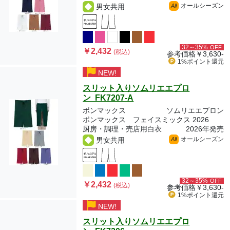
オールシーズン
男女共用
All
32～35%
OFF
￥2,432
(税込)
参考価格
￥3,630-
1%ポイント
還元
NEW!
スリット入りソムリエエプロ
ン FK7207-A
ボンマックス
ソムリエエプロン
ボンマックス フェイスミックス 2026
厨房・調理・売店用白衣
2026年発売
オールシーズン
男女共用
All
32～35%
OFF
￥2,432
(税込)
参考価格
￥3,630-
1%ポイント
還元
NEW!
スリット入りソムリエエプロ