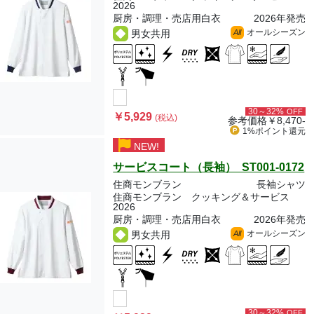
2026
厨房・調理・売店用白衣
2026年発売
オールシーズン
男女共用
All
30～32%
OFF
￥5,929
(税込)
参考価格
￥8,470-
1%ポイント
還元
NEW!
サービスコート（長袖） ST001-0172
住商モンブラン
長袖シャツ
住商モンブラン クッキング＆サービス
2026
厨房・調理・売店用白衣
2026年発売
オールシーズン
男女共用
All
30～32%
OFF