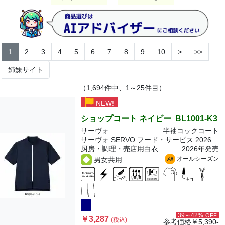
1
2
3
4
5
6
7
8
9
10
>
>>
姉妹サイト
（1,694件中、1～25件目）
NEW!
ショップコート ネイビー BL1001-K3
サーヴォ
半袖コックコート
サーヴォ SERVO フード・サービス 2026
厨房・調理・売店用白衣
2026年発売
オールシーズン
男女共用
All
39～42%
OFF
￥3,287
(税込)
参考価格
￥5,390-