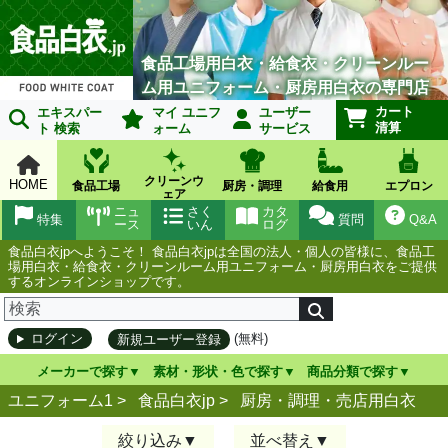
食品工場用白衣・給食衣・クリーンルー
ム用ユニフォーム・厨房用白衣の専門店
カート
エキスパー
マイ ユニフ
ユーザー
清算
ト 検索
ォーム
サービス
クリーンウ
HOME
食品工場
厨房・調理
給食用
エプロン
ェア
ニュ
さく
カタ
特集
質問
Q&A
ース
いん
ログ
食品白衣jpへようこそ！ 食品白衣jpは全国の法人・個人の皆様に、食品工
場用白衣・給食衣・クリーンルーム用ユニフォーム・厨房用白衣をご提供
するオンラインショップです。
(無料)
ログイン
新規ユーザー登録
メーカーで探す
素材・形状・色で探す
商品分類で探す
ユニフォーム1 >
食品白衣jp
>
厨房・調理・売店用白衣
絞り込み
並べ替え