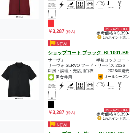
39～42%
OFF
￥3,287
(税込)
参考価格
￥5,390-
1%ポイント
還元
NEW!
ショップコート ブラック BL1001-B9
サーヴォ
半袖コックコート
サーヴォ SERVO フード・サービス 2026
厨房・調理・売店用白衣
2026年発売
オールシーズン
男女共用
All
39～42%
OFF
￥3,287
(税込)
参考価格
￥5,390-
1%ポイント
還元
NEW!