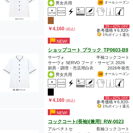
オールシーズン
男女共用
All
39～42%
OFF
￥4,160
(税込)
参考価格
￥6,820-
1%ポイント
還元
NEW!
ショップコート ブラック TP0603-B9
サーヴォ
半袖コックコート
サーヴォ SERVO フード・サービス 2026
厨房・調理・売店用白衣
2026年発売
オールシーズン
男女共用
All
39～42%
OFF
￥4,160
(税込)
参考価格
￥6,820-
1%ポイント
還元
NEW!
コックコート(長袖)[兼用] RW-0023
アルベチトセ
長袖コックコート