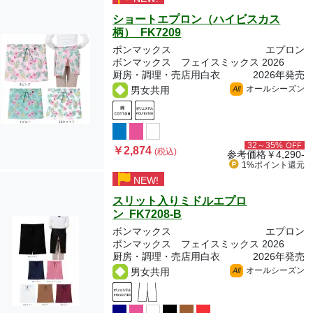
ショートエプロン（ハイビスカス
柄） FK7209
ボンマックス
エプロン
ボンマックス フェイスミックス 2026
厨房・調理・売店用白衣
2026年発売
オールシーズン
男女共用
All
32～35%
OFF
￥2,874
(税込)
参考価格
￥4,290-
1%ポイント
還元
NEW!
スリット入りミドルエプロ
ン FK7208-B
ボンマックス
エプロン
ボンマックス フェイスミックス 2026
厨房・調理・売店用白衣
2026年発売
オールシーズン
男女共用
All