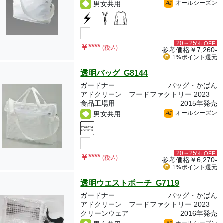
オールシーズン
男女共用
All
20～25%
OFF
￥
****
(税込)
参考価格
￥7,260-
1%ポイント
還元
透明バッグ G8144
ガードナー
バッグ・かばん
アドクリーン フードファクトリー 2023
食品工場用
2015年発売
オールシーズン
男女共用
All
20～25%
OFF
￥
****
(税込)
参考価格
￥6,270-
1%ポイント
還元
透明ウエストポーチ G7119
ガードナー
バッグ・かばん
アドクリーン フードファクトリー 2023
クリーンウェア
2016年発売