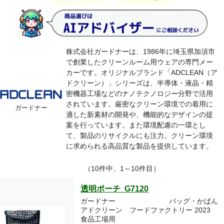
株式会社ガードナーは、1986年に埼玉県加須市
で創業したクリーンルーム用ウェアの専門メー
カーです。オリジナルブランド「ADCLEAN（ア
ドクリーン）」シリーズは、半導体・液晶・精
密機器工場などのナノテクノロジー分野で活用
されています。厳密なクリーン環境での着用に
ガードナー
適した新素材の開発や、機能的なデザインの提
案を行っています。また環境配慮の一環とし
て、製品のリサイクルにも注力。クリーン環境
に求められる高品質な製品を提供しています。
（10件中、1～10件目）
透明ポーチ G7120
ガードナー
バッグ・かばん
アドクリーン フードファクトリー 2023
食品工場用