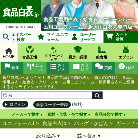
食品工場用白衣・給食衣・クリーンルー
ム用ユニフォーム・厨房用白衣の専門店
カート
エキスパー
マイ ユニフ
ユーザー
清算
ト 検索
ォーム
サービス
クリーンウ
HOME
食品工場
厨房・調理
給食用
エプロン
ェア
ニュ
さく
カタ
特集
質問
Q&A
ース
いん
ログ
食品白衣jpへようこそ！ 食品白衣jpは全国の法人・個人の皆様に、食品工
場用白衣・給食衣・クリーンルーム用ユニフォーム・厨房用白衣をご提供
するオンラインショップです。
(無料)
ログイン
新規ユーザー登録
メーカーで探す
素材・形状・色で探す
商品分類で探す
ユニフォーム1 >
食品白衣jp
>
バッグ・かばん
>
ガードナ
絞り込み
並べ替え