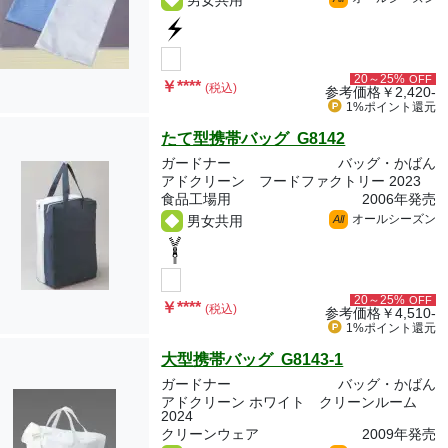
男女共用
20～25%
OFF
￥
****
(税込)
参考価格
￥2,420-
1%ポイント
還元
たて型携帯バッグ G8142
ガードナー
バッグ・かばん
アドクリーン フードファクトリー 2023
食品工場用
2006年発売
オールシーズン
男女共用
All
20～25%
OFF
￥
****
(税込)
参考価格
￥4,510-
1%ポイント
還元
大型携帯バッグ G8143-1
ガードナー
バッグ・かばん
アドクリーン ホワイト クリーンルーム
2024
クリーンウェア
2009年発売