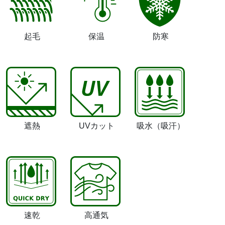
起毛
保温
防寒
遮熱
UVカット
吸水
（吸汗）
速乾
高通気