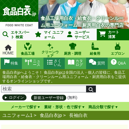
食品工場用白衣・給食衣・クリーンルー
ム用ユニフォーム・厨房用白衣の専門店
カート
エキスパー
マイ ユニフ
ユーザー
清算
ト 検索
ォーム
サービス
クリーンウ
HOME
食品工場
厨房・調理
給食用
エプロン
ェア
ニュ
さく
カタ
特集
質問
Q&A
ース
いん
ログ
食品白衣jpへようこそ！ 食品白衣jpは全国の法人・個人の皆様に、食品工
場用白衣・給食衣・クリーンルーム用ユニフォーム・厨房用白衣をご提供
するオンラインショップです。
(無料)
ログイン
新規ユーザー登録
メーカーで探す
素材・形状・色で探す
商品分類で探す
ユニフォーム1 >
食品白衣jp
>
長袖白衣