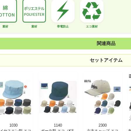
素材
素材
帯電防止
エコ素材
関連商品
セットアイテム
1030
1140
2300
イヤスエン型 エコ
ポーラ型 エコ（KS-
六方キャップ エコ