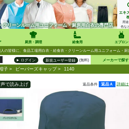
エキ
用途
・クリーンルーム用ユニフォーム・厨房用白衣の専門店
色な
ア
厨房・調理
給食用
エプロン
人・個人の皆様に、食品工場用白衣・給食衣・クリーンルーム用ユニフォーム・
(無料)
メーカーで探す
ログイン
新規ユーザー登録
帽子
>
ビーバーズキャップ
>
1140
音声で読み上げ
返品Ａ
詳細は
返品条件