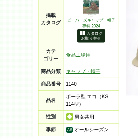
掲載
ビーバーズキャップ 帽子
カタログ
専科 2024
カタログ
お取り寄せ
カテ
食品工場用
ゴリー
商品分類
キャップ・帽子
商品番号
1140
ポーラ型 エコ（KS-
品名
114型）
性別
男女共用
季節
オールシーズン
All