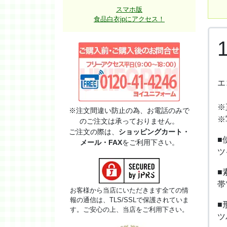
スマホ版
食品白衣jpにアクセス！
エ
※
※注文間違い防止の為、お電話のみで
※
のご注文は承っておりません。
ご注文の際は、
ショッピングカート・
■
メール・FAX
をご利用下さい。
ツ
■
帯
お客様から当店にいただきます全ての情
報の通信は、TLS/SSLで保護されていま
■
す。ご安心の上、当店をご利用下さい。
ツ