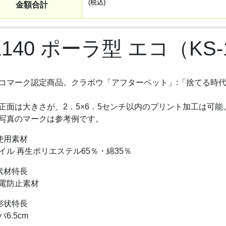
(税込)
金額合計
1140 ポーラ型 エコ（KS-
コマーク認定商品。クラボウ「アフターペット」:「捨てる時
正面は大きさが、2．5×6．5センチ以内のプリント加工は可能
写真のマークは参考例です。
使用素材
イル 再生ポリエステル65％・綿35％
素材特長
電防止素材
形状特長
バ6.5cm