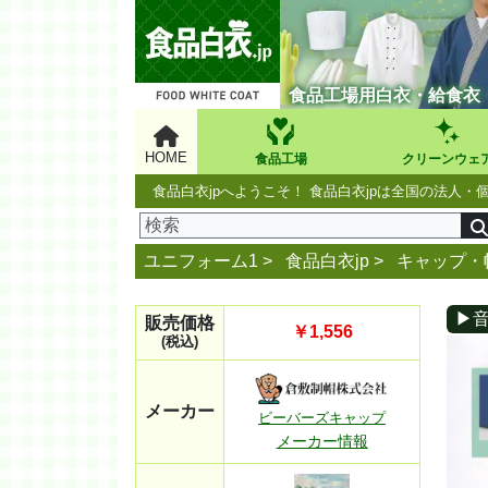
食品工場用白衣・給食衣
HOME
食品工場
クリーンウェ
食品白衣jpへようこそ！ 食品白衣jpは全国の法
ユニフォーム1 >
食品白衣jp
>
キャップ・
▶
販売価格
￥1,556
(税込)
メーカー
ビーバーズキャップ
メーカー情報