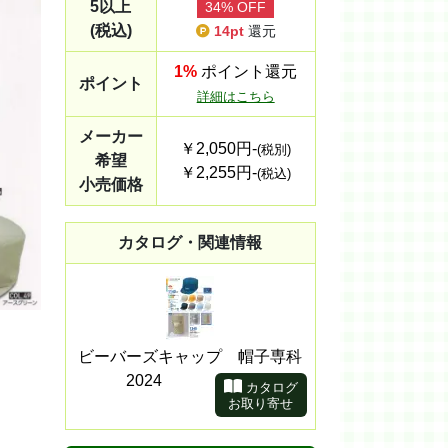
5以上
34% OFF
(税込)
14pt
還元
1%
ポイント還元
ポイント
詳細はこちら
メーカー
￥2,050円-
(税別)
希望
￥2,255円-
(税込)
小売価格
カタログ・関連情報
ビーバーズキャップ 帽子専科
2024
カタログ
お取り寄せ