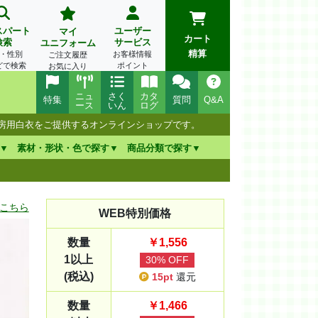
スパート
ユーザー
マイ
カート
検索
サービス
ユニフォーム
精算
・性別
お客様情報
ご注文履歴
どで検索
ポイント
お気に入り
ニュ
さく
カタ
特集
質問
Q&A
ース
いん
ログ
厨房用白衣をご提供するオンラインショップです。
素材・形状・色で探す
商品分類で探す
こちら
WEB特別価格
数量
￥1,556
1以上
30% OFF
(税込)
15pt
還元
数量
￥1,466