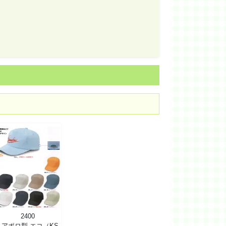
2400
丸アポロ型 エコ（KS-