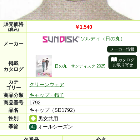
販売価格
￥1,540
(税込)
ソルディ（日の丸）
メーカー
メーカー情報
カタログ
掲載
お取り寄せ
日の丸 サンディスク 2025
カタログ
カテ
クリーンウェア
ゴリー
商品分類
キャップ・帽子
商品番号
1792
品名
キャップ（SD1792）
性別
男女共用
季節
オールシーズン
All
色番号
色名