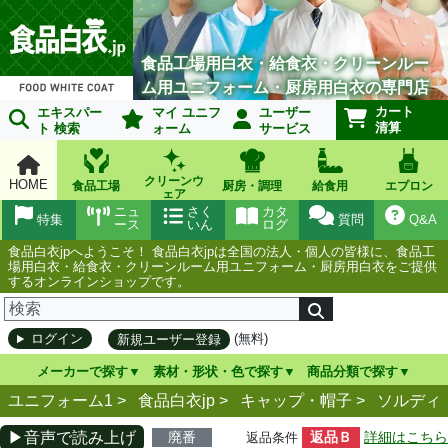
食品工場用白衣・給食衣・クリーンルー
ム用ユニフォーム・厨房用白衣の専門店
カート
エキスパー
マイ ユニフ
ユーザー
清算
ト 検索
ォーム
サービス
クリーンウ
HOME
食品工場
厨房・調理
給食用
エプロン
ェア
ニュ
さく
カタ
特集
質問
Q&A
ース
いん
ログ
食品白衣jpへようこそ！ 食品白衣jpは全国の法人・個人の皆様に、食品工
場用白衣・給食衣・クリーンルーム用ユニフォーム・厨房用白衣をご提供
するオンラインショップです。
(無料)
ログイン
新規ユーザー登録
メーカーで探す
素材・形状・色で探す
商品分類で探す
ユニフォーム1 >
食品白衣jp
>
キャップ・帽子
>
ソルディ
▶音声で読み上げ
廃番
返品Ｂ
詳細はこちら
返品条件