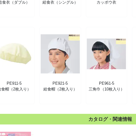
給食衣（ダブル）
給食衣（シングル）
カッポウ衣
PE911-5
PE921-5
PE961-5
給食帽（2枚入り）
給食帽（2枚入り）
三角巾（10枚入り）
カタログ・関連情報