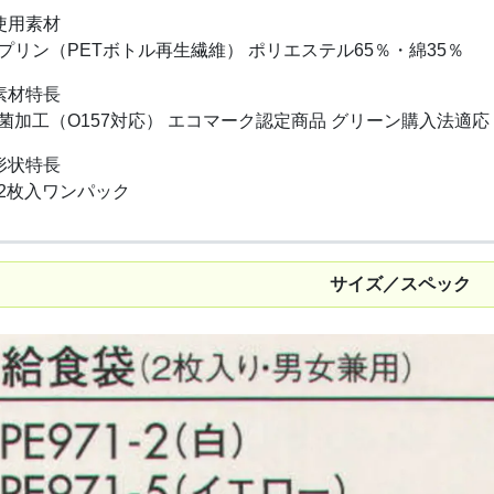
使用素材
プリン（PETボトル再生繊維） ポリエステル65％・綿35％
素材特長
菌加工（O157対応） エコマーク認定商品 グリーン購入法適応
形状特長
2枚入ワンパック
サイズ／スペック