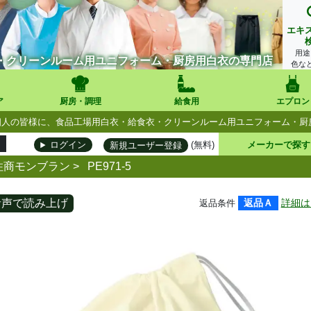
エキ
用途
・クリーンルーム用ユニフォーム・厨房用白衣の専門店
色な
ア
厨房・調理
給食用
エプロン
人・個人の皆様に、食品工場用白衣・給食衣・クリーンルーム用ユニフォーム・
(無料)
メーカーで探す
ログイン
新規ユーザー登録
住商モンブラン
>
PE971-5
音声で読み上げ
返品Ａ
詳細は
返品条件