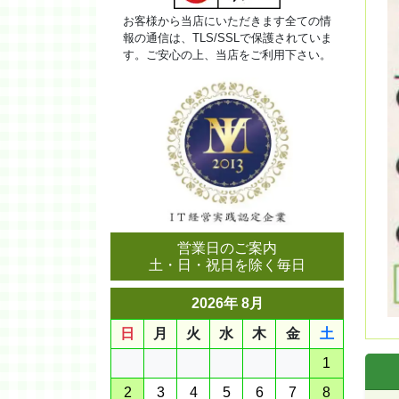
お客様から当店にいただきます全ての情
報の通信は、TLS/SSLで保護されていま
す。ご安心の上、当店をご利用下さい。
営業日のご案内
土・日・祝日を除く毎日
2026年 8月
日
月
火
水
木
金
土
1
2
3
4
5
6
7
8