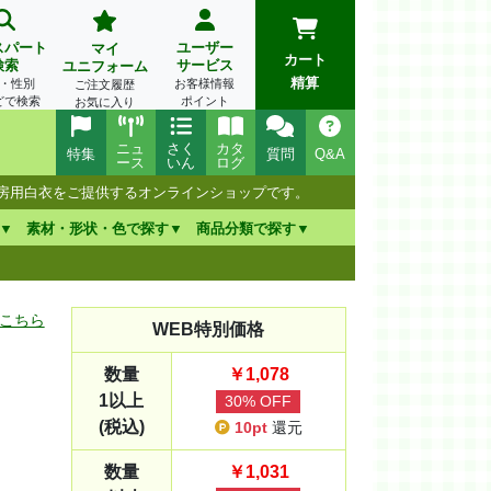
スパート
ユーザー
マイ
カート
検索
サービス
ユニフォーム
精算
・性別
お客様情報
ご注文履歴
どで検索
ポイント
お気に入り
ニュ
さく
カタ
特集
質問
Q&A
ース
いん
ログ
厨房用白衣をご提供するオンラインショップです。
素材・形状・色で探す
商品分類で探す
こちら
WEB特別価格
数量
￥1,078
1以上
30% OFF
(税込)
10pt
還元
数量
￥1,031