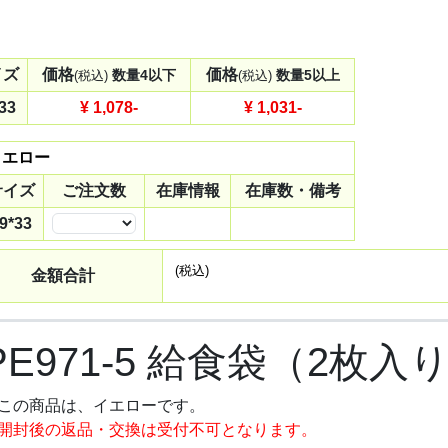
イズ
価格
価格
数量4以下
数量5以上
(税込)
(税込)
33
¥ 1,078
-
¥ 1,031
-
イエロー
サイズ
ご注文数
在庫情報
在庫数・備考
9*33
数量
(税込)
金額合計
PE971-5 給食袋（2枚入
この商品は、イエローです。
開封後の返品・交換は受付不可となります。