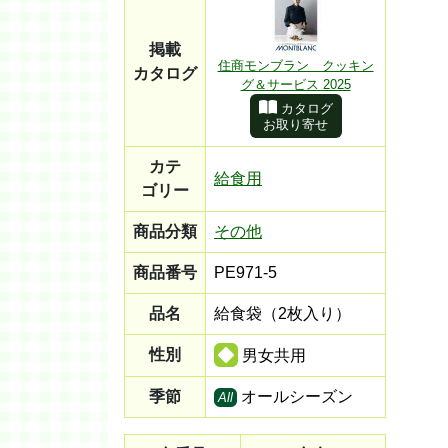
掲載
住商モンブラン クッキン
カタログ
グ＆サービス 2025
カタログ
お取り寄せ
カテ
給食用
ゴリー
商品分類
その他
商品番号
PE971-5
品名
給食袋（2枚入り）
性別
男女共用
季節
オールシーズン
All