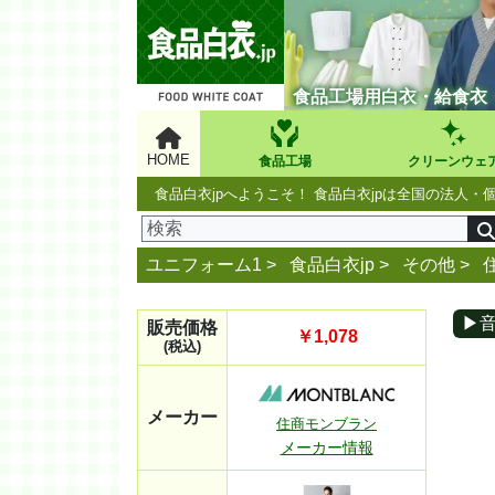
食品工場用白衣・給食衣
HOME
食品工場
クリーンウェ
食品白衣jpへようこそ！ 食品白衣jpは全国の法
ユニフォーム1 >
食品白衣jp
>
その他
>
▶
販売価格
￥1,078
(税込)
メーカー
住商モンブラン
メーカー情報