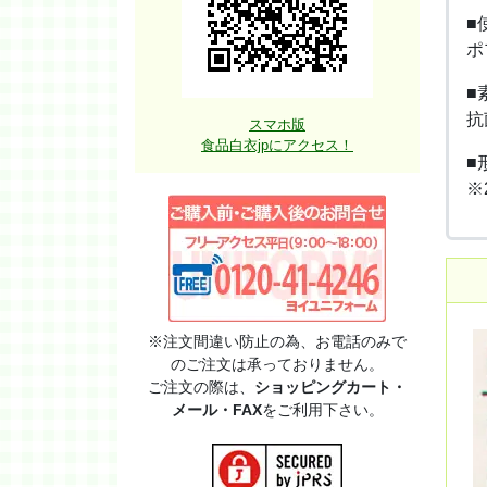
■
ポ
■
抗
スマホ版
食品白衣jpにアクセス！
■
※
※注文間違い防止の為、お電話のみで
のご注文は承っておりません。
ご注文の際は、
ショッピングカート・
メール・FAX
をご利用下さい。