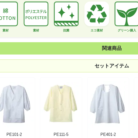
素材
素材
抗菌
エコ素材
グリーン購入
関連商品
セットアイテム
PE101-2
PE111-5
PE401-2