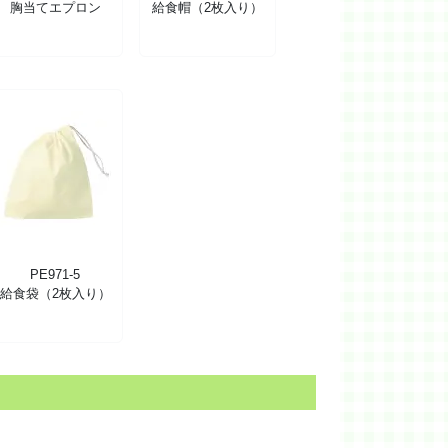
胸当てエプロン
給食帽（2枚入り）
PE971-5
給食袋（2枚入り）