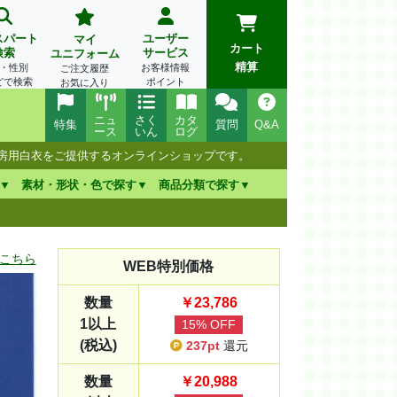
スパート
ユーザー
マイ
カート
検索
サービス
ユニフォーム
精算
・性別
お客様情報
ご注文履歴
どで検索
ポイント
お気に入り
ニュ
さく
カタ
特集
質問
Q&A
ース
いん
ログ
厨房用白衣をご提供するオンラインショップです。
素材・形状・色で探す
商品分類で探す
こちら
WEB特別価格
数量
￥23,786
1以上
15% OFF
(税込)
237pt
還元
数量
￥20,988