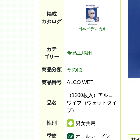
掲載
カタログ
日本メディカル
カテ
食品工場用
ゴリー
商品分類
その他
商品番号
ALCO-WET
（1200枚入）アルコ
品名
ワイプ（ウェットタイ
プ）
性別
男女共用
季節
オールシーズン
All
サ