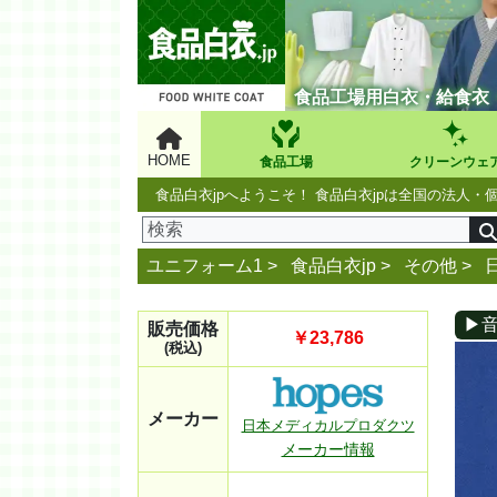
食品工場用白衣・給食衣
HOME
食品工場
クリーンウェ
食品白衣jpへようこそ！ 食品白衣jpは全国の法
ユニフォーム1 >
食品白衣jp
>
その他
>
▶
販売価格
￥23,786
(税込)
メーカー
日本メディカルプロダクツ
メーカー情報