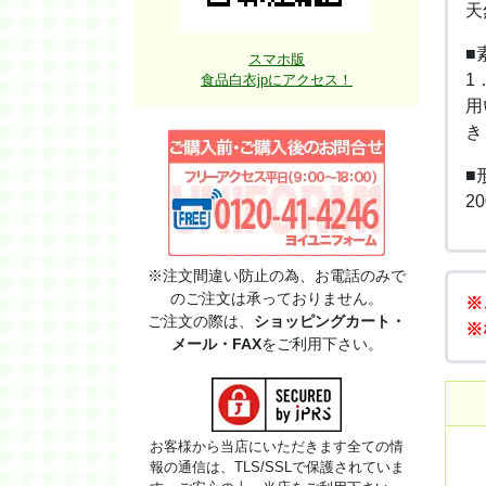
天
■
スマホ版
1
食品白衣jpにアクセス！
用
き
■
2
※注文間違い防止の為、お電話のみで
のご注文は承っておりません。
※
ご注文の際は、
ショッピングカート・
※
メール・FAX
をご利用下さい。
お客様から当店にいただきます全ての情
報の通信は、TLS/SSLで保護されていま