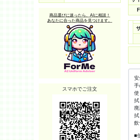
F
商品選びに迷ったら、AIに相談！
あなたに合った商品を見つけます。
安
手
スマホでご注文
使
拭
廃
拭
飲
■