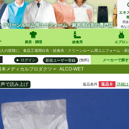
エキ
用途
・クリーンルーム用ユニフォーム・厨房用白衣の専門店
色な
ア
厨房・調理
給食用
エプロン
人・個人の皆様に、食品工場用白衣・給食衣・クリーンルーム用ユニフォーム・
(無料)
メーカーで探す
ログイン
新規ユーザー登録
日本メディカルプロダクツ
>
ALCO-WET
音声で読み上げ
返品Ｂ
詳細は
返品条件