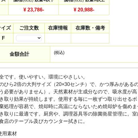
¥ 23,786
-
¥ 20,988
-
サイズ
ご注文数
在庫情報
在庫数・備考
F
数量
(税込)
金額合計
全です。使いやすい。環境にやさしい。
のひら2倍の大判サイズ（20×30センチ）で、かつ厚みがある
う必要がありません）。天然素材が主成分なので、吸水度が高
き取り効果が持続します。使用する毎に一枚ずつ取り出せるボ
棄処理が容易で、焼却時に高温にならないため焼却炉を傷めま
き取りに最適です。厨房や、調理器具等の除菌衛星管理に。室
食店のテープル及びカウンター拭きに。
使用素材