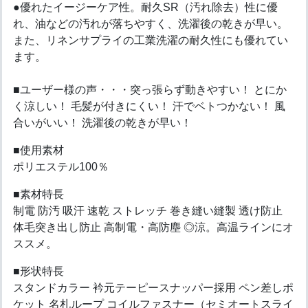
●優れたイージーケア性。耐久SR（汚れ除去）性に優
れ、油などの汚れが落ちやすく、洗濯後の乾きが早い。
また、リネンサプライの工業洗濯の耐久性にも優れてい
ます。
■ユーザー様の声・・・突っ張らず動きやすい！ とにか
く涼しい！ 毛髪が付きにくい！ 汗でベトつかない！ 風
合いがいい！ 洗濯後の乾きが早い！
■使用素材
ポリエステル100％
■素材特長
制電 防汚 吸汗 速乾 ストレッチ 巻き縫い縫製 透け防止
体毛突き出し防止 高制電・高防塵 ◎涼。高温ラインにオ
ススメ。
■形状特長
スタンドカラー 衿元テーピースナッパー採用 ペン差しポ
ケット 名札ループ コイルファスナー（セミオートスライ