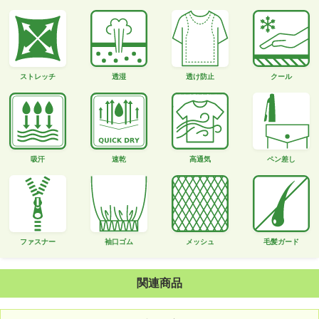
ストレッチ
透湿
透け防止
クール
吸汗
速乾
高通気
ペン差し
ファスナー
袖口ゴム
メッシュ
毛髪ガード
関連商品