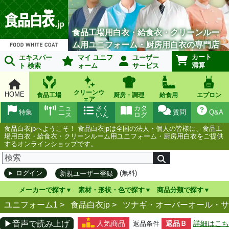
食品工場用白衣・給食衣・クリーンルー
ム用ユニフォーム・厨房用白衣の専門店
カート
エキスパー
マイ ユニフ
ユーザー
清算
ト 検索
ォーム
サービス
クリーンウ
HOME
食品工場
厨房・調理
給食用
エプロン
ェア
ニュ
さく
カタ
特集
質問
Q&A
ース
いん
ログ
食品白衣jpへようこそ！ 食品白衣jpは全国の法人・個人の皆様に、食品工
場用白衣・給食衣・クリーンルーム用ユニフォーム・厨房用白衣をご提供
するオンラインショップです。
(無料)
ログイン
新規ユーザー登録
メーカーで探す
素材・形状・色で探す
商品分類で探す
ユニフォーム1 >
食品白衣jp
>
ツナギ・オーバーオール・サ
▶音声で読み上げ
人気商品
返品Ｂ
詳細はこち
返品条件