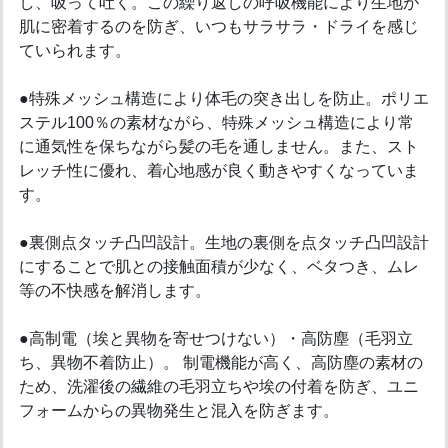
し、吸って吐く。この繰り返しの呼吸機能により生地が
肌に密着するのを防ぎ、いつもサラサラ・ドライを感じ
ていられます。
●特殊メッシュ構造により体毛の突き出しを防止。ポリエ
ステル100％の素材ながら、特殊メッシュ構造により常
に通気性を保ちながら髪の毛を通しません。また、スト
レッチ性に優れ、着心地感が良く動きやすくなっていま
す。
●裏側点タッチ凸凹設計。生地の裏側を点タッチ凸凹設計
にすることで肌との接触面積が少なく、ベタつき、ムレ
等の不快感を解消します。
●高制電（埃と異物を寄せつけない）・高防塵（毛羽立
ち、異物不着防止）。 制電機能が高く、高防塵の素材の
ため、洗濯後の繊維の毛羽立ちや埃の付着を防ぎ、ユニ
フォームからの異物発生と混入を防ぎます。