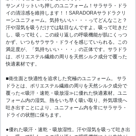
サンメリットいち押しのユニフォーム！サラサラ・ドラ
イの清涼感を維持します！！SARADORAサラドラクリ
ーンユニフォーム。気持ちいい・・・ってどんなこと？
汗や湿気を吸うだけでは駄目なんですよ。吸って吐きだ
し、吸って吐く。この繰り返しの呼吸機能が肌にくっつ
かず、いつもサラサラ・ドライを感じていられる。この
満足度が、「気持ちいい・・・」の正体です。サラドラ
は、ポリエステル繊維の周りを天然シルク成分で覆った
快適素材です。
■衛生面と快適性を追求した究極のユニフォーム。 サラ
ドラとは、ポリエステル繊維の周りを天然シルク成分で
覆った≪吸汗・速乾・吸放湿≫に優れた快適素材。ユニ
フォーム内の湿気、熱をいち早く吸い取り、外気環境へ
吐き出すことにより、ユニフォーム内を常にサラサラ・
ドライの状態に保ちます。
●優れた吸汗・速乾・吸放湿性。汗や湿気を吸って吐き出