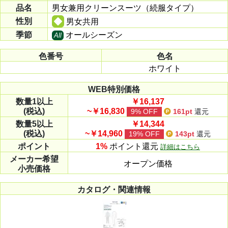
品名
男女兼用クリーンスーツ（続服タイプ）
性別
男女共用
季節
オールシーズン
All
色番号
色名
ホワイト
WEB特別価格
数量
1以上
￥16,137
(税込)
~￥16,830
9% OFF
161pt
還元
数量
5以上
￥14,344
(税込)
~￥14,960
19% OFF
143pt
還元
ポイント
1%
ポイント還元
詳細はこちら
メーカー
希望
オープン価格
小売価格
カタログ・関連情報