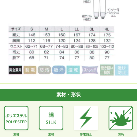
素材・形状
素材
素材
帯電防止
防汚