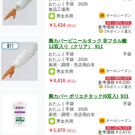
おたふく手袋 2026
食品工場用
オールシーズン
男女共用
All
44～48%
OFF
￥1,434
(税込)
参考価格
￥2,607-
1%ポイント
還元
腕カバービニールタック 非フタル酸
12双入り（クリア） 911
おたふく手袋
手袋
おたふく手袋 2026
厨房・調理・売店用白衣
オールシーズン
男女共用
All
44～48%
OFF
￥4,416
(税込)
参考価格
￥8,030-
1%ポイント
還元
腕カバー ポリエチタック(6双入) 931
おたふく手袋
手袋
おたふく手袋 2026
厨房・調理・売店用白衣
オールシーズン
男女共用
All
44～47%
OFF
￥1,470
(税込)
参考価格
￥2,673-