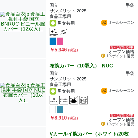
国立
手袋
サンメリット 2025
食品工場用
オールシーズン
男女共用
All
9～19%
OFF
￥5,346
(税込)
オープン価格
1%ポイント
還元
布腕カバー（10双入） NUC
国立
手袋
サンメリット 2025
食品工場用
オールシーズン
男女共用
All
9～19%
OFF
￥8,910
(税込)
オープン価格
1%ポイント
還元
Vカールイ腕カバー（ホワイト/20枚