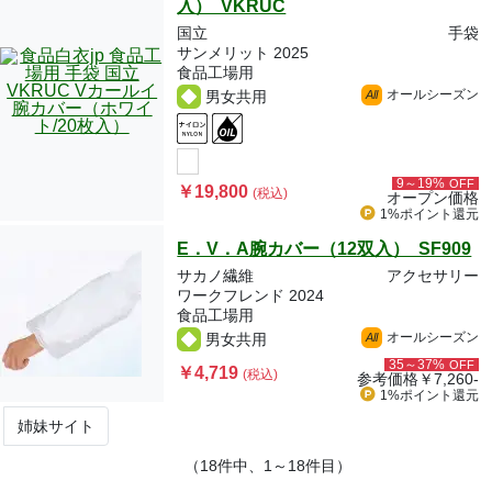
入） VKRUC
国立
手袋
サンメリット 2025
食品工場用
オールシーズン
男女共用
All
9～19%
OFF
￥19,800
(税込)
オープン価格
1%ポイント
還元
E．V．A腕カバー（12双入） SF909
サカノ繊維
アクセサリー
ワークフレンド 2024
食品工場用
オールシーズン
男女共用
All
35～37%
OFF
￥4,719
(税込)
参考価格
￥7,260-
1%ポイント
還元
姉妹サイト
（18件中、1～18件目）