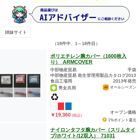
姉妹サイト
（18件中、1～18件目）
ポリエチレン腕カバー（1600枚入
り） ARMCOVER
中部物産貿易
手袋
中部物産貿易 衛生管理用製品カタログ2013
食品工場用
2013年発売
オールシーズン
男女共用
All
オープン価格
￥19,360
(税込)
1%ポイント
還元
ナイロンタフタ腕カバー（スリムタイ
プ/ホワイト/12双入） 71031