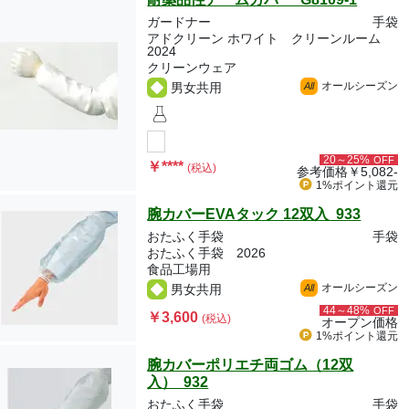
ガードナー
手袋
アドクリーン ホワイト クリーンルーム
2024
クリーンウェア
オールシーズン
男女共用
All
20～25%
OFF
￥
****
(税込)
参考価格
￥5,082-
1%ポイント
還元
腕カバーEVAタック 12双入 933
おたふく手袋
手袋
おたふく手袋 2026
食品工場用
オールシーズン
男女共用
All
44～48%
OFF
￥3,600
(税込)
オープン価格
1%ポイント
還元
腕カバーポリエチ両ゴム（12双
入） 932
おたふく手袋
手袋