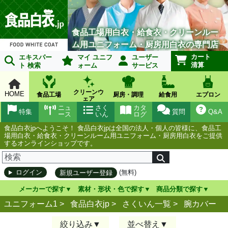
食品工場用白衣・給食衣・クリーンルー
ム用ユニフォーム・厨房用白衣の専門店
カート
エキスパー
マイ ユニフ
ユーザー
清算
ト 検索
ォーム
サービス
クリーンウ
HOME
食品工場
厨房・調理
給食用
エプロン
ェア
ニュ
さく
カタ
特集
質問
Q&A
ース
いん
ログ
食品白衣jpへようこそ！ 食品白衣jpは全国の法人・個人の皆様に、食品工
場用白衣・給食衣・クリーンルーム用ユニフォーム・厨房用白衣をご提供
するオンラインショップです。
(無料)
ログイン
新規ユーザー登録
メーカーで探す
素材・形状・色で探す
商品分類で探す
ユニフォーム1 >
食品白衣jp
>
さくいん一覧
>
腕カバー
絞り込み
並べ替え