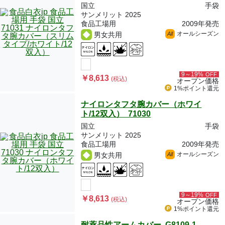
国立
手袋
サンメリット 2025
食品工場用
2009年発売
オールシーズン
男女共用
All
9～19%
OFF
￥8,613
(税込)
オープン価格
1%ポイント
還元
ナイロンタフタ腕カバー（ホワイ
ト/12双入） 71030
国立
手袋
サンメリット 2025
食品工場用
2009年発売
オールシーズン
男女共用
All
9～19%
OFF
￥8,613
(税込)
オープン価格
1%ポイント
還元
耐薬品性アームカバー G8109-1