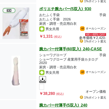
1%ポイント
還元
ポリエチ腕カバー(5双入) 930
おたふく手袋
手袋
おたふく手袋 2026
厨房・調理・売店用白衣
オールシーズン
男女共用
All
44～48%
OFF
￥1,331
(税込)
参考価格
￥2,420-
1%ポイント
還元
腕カバー付薄手(60双入) 240-CASE
ショーワグローブ
手袋
ショーワグローブ 産業用手袋カタログ
2020
厨房・調理・売店用白衣
オールシーズン
男女共用
All
オープン価格
￥38,280
(税込)
1%ポイント
還元
腕カバー付薄手(5双入) 240