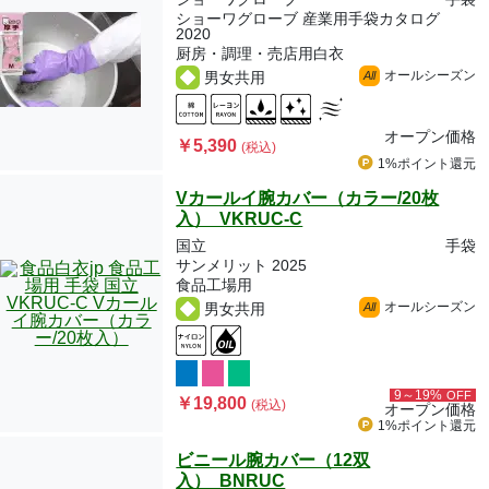
ショーワグローブ 産業用手袋カタログ
2020
厨房・調理・売店用白衣
オールシーズン
男女共用
All
オープン価格
￥5,390
(税込)
1%ポイント
還元
Vカールイ腕カバー（カラー/20枚
入） VKRUC-C
国立
手袋
サンメリット 2025
食品工場用
オールシーズン
男女共用
All
9～19%
OFF
￥19,800
(税込)
オープン価格
1%ポイント
還元
ビニール腕カバー（12双
入） BNRUC