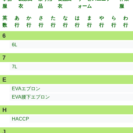
服
衣
品
衣
ォーム
服
英
あ
か
さ
た
な
は
ま
や
ら
わ
数
行
行
行
行
行
行
行
行
行
行
6
6L
7
7L
E
EVAエプロン
EVA腰下エプロン
H
HACCP
J