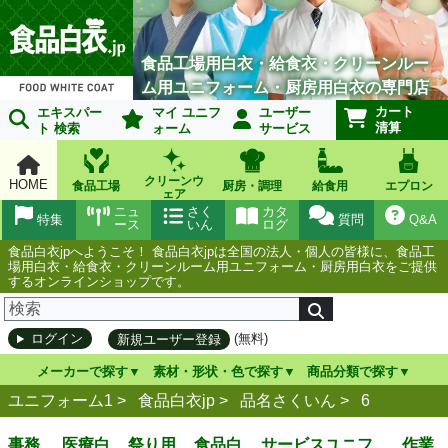
食品工場用白衣・給食衣・クリーンルー
ム用ユニフォーム・厨房用白衣の専門店
カート
エキスパー
マイ ユニフ
ユーザー
清算
ト 検索
ォーム
サービス
クリーンウ
HOME
食品工場
厨房・調理
給食用
エプロン
ェア
ニュ
さく
カタ
特集
質問
Q&A
ース
いん
ログ
食品白衣jpへようこそ！ 食品白衣jpは全国の法人・個人の皆様に、食品工
場用白衣・給食衣・クリーンルーム用ユニフォーム・厨房用白衣をご提供
するオンラインショップです。
(無料)
ログイン
新規ユーザー登録
メーカーで探す
素材・形状・色で探す
商品分類で探す
ユニフォーム1 >
食品白衣jp
>
品名さくいん
>
6
事務
医療白
祭り用
食品白
サービスユニフ
作業