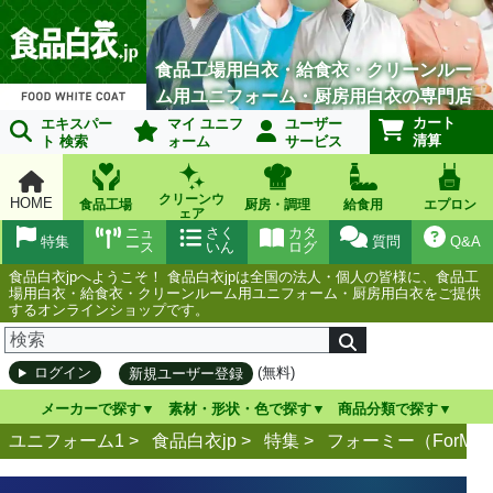
食品工場用白衣・給食衣・クリーンルー
ム用ユニフォーム・厨房用白衣の専門店
カート
エキスパー
マイ ユニフ
ユーザー
清算
ト 検索
ォーム
サービス
クリーンウ
HOME
食品工場
厨房・調理
給食用
エプロン
ェア
ニュ
さく
カタ
特集
質問
Q&A
ース
いん
ログ
食品白衣jpへようこそ！ 食品白衣jpは全国の法人・個人の皆様に、食品工
場用白衣・給食衣・クリーンルーム用ユニフォーム・厨房用白衣をご提供
するオンラインショップです。
(無料)
ログイン
新規ユーザー登録
メーカーで探す
素材・形状・色で探す
商品分類で探す
ユニフォーム1 >
食品白衣jp
>
特集
>
フォーミー（ForMe