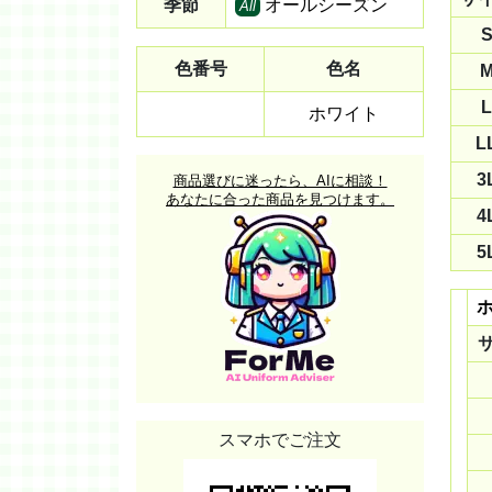
季節
オールシーズン
All
色番号
色名
L
ホワイト
L
3
商品選びに迷ったら、AIに相談！
あなたに合った商品を見つけます。
4
5
スマホでご注文