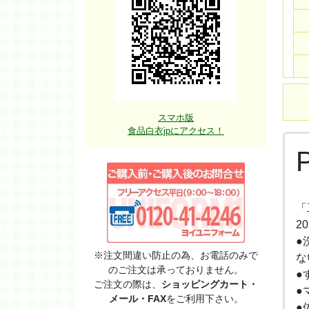
スマホ版
食品白衣jpにアクセス！
「
2
●
※注文間違い防止の為、お電話のみで
な
のご注文は承っておりません。
●
ご注文の際は、
ショッピングカート・
●
メール・FAX
をご利用下さい。
●