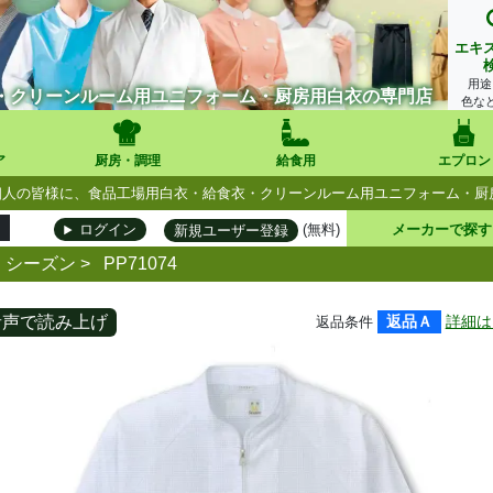
エキ
用途
・クリーンルーム用ユニフォーム・厨房用白衣の専門店
色な
ア
厨房・調理
給食用
エプロン
人・個人の皆様に、食品工場用白衣・給食衣・クリーンルーム用ユニフォーム・
(無料)
メーカーで探す
ログイン
新規ユーザー登録
シーズン
>
PP71074
音声で読み上げ
返品Ａ
詳細は
返品条件