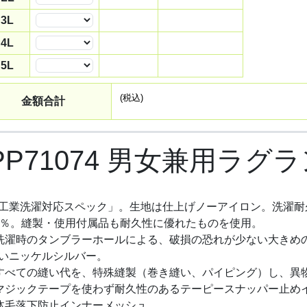
数量
3L
数量
4L
数量
5L
数量
(税込)
金額合計
PP71074 男女兼用ラ
工業洗濯対応スペック」。生地は仕上げノーアイロン。洗濯耐
0％。縫製・使用付属品も耐久性に優れたものを使用。
洗濯時のタンブラーホールによる、破損の恐れが少ない大きめ
いニッケルシルバー。
すべての縫い代を、特殊縫製（巻き縫い、パイピング）し、異
マジックテープを使わず耐久性のあるテーピースナッパー止め
体毛落下防止インナーメッシュ。