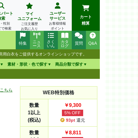
スパート
ユーザー
マイ
カート
検索
サービス
ユニフォーム
精算
・性別
お客様情報
ご注文履歴
どで検索
ポイント
お気に入り
ニュ
さく
カタ
特集
質問
Q&A
ース
いん
ログ
厨房用白衣をご提供するオンラインショップです。
素材・形状・色で探す
商品分類で探す
こちら
WEB特別価格
数量
￥9,300
1以上
5% OFF
(税込)
93pt
還元
数量
￥8,811