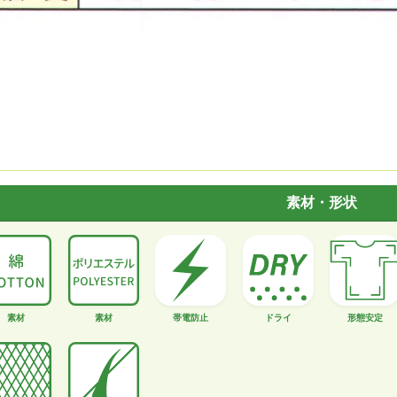
素材・形状
素材
素材
帯電防止
ドライ
形態安定