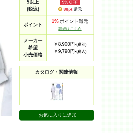
5以上
9% OFF
(税込)
88pt
還元
1%
ポイント還元
ポイント
詳細はこちら
メーカー
￥8,900円-
(税別)
希望
￥9,790円-
(税込)
小売価格
カタログ・関連情報
お気に入りに追加