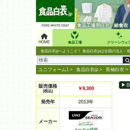
食品工場用白衣・給食衣
HOME
食品工場
クリーンウェ
食品白衣jpへようこそ！ 食品白衣jpは全国の法
ユニフォーム1 >
食品白衣jp
>
長袖白衣
>
▶
販売価格
￥9,300
(税込)
発売年
2013年
メーカー
シーズン
メーカー情報