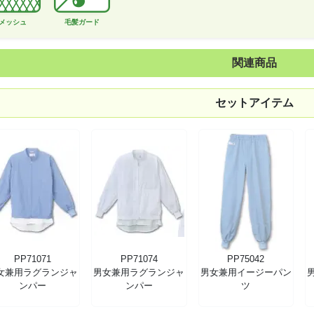
メッシュ
毛髪ガード
関連商品
セットアイテム
PP71071
PP71074
PP75042
女兼用ラグランジャ
男女兼用ラグランジャ
男女兼用イージーパン
ンパー
ンパー
ツ