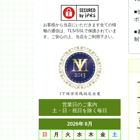
■
ポ
お客様から当店にいただきます全ての情
報の通信は、TLS/SSLで保護されていま
■
す。ご安心の上、当店をご利用下さい。
制
営業日のご案内
土・日・祝日を除く毎日
2026年 8月
日
月
火
水
木
金
土